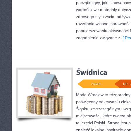
początkujący, jak i zaawans
wartościowe materiały dotycz
zdrowego stylu życia, odżyw
rozwijania własnej sprawności
popularyzowaniu aktywności f
zagadnienia związane z
[ Rea
ADMIN
LIP - 
Moda Wrocław to różnorodny 
poświęcony odkrywaniu ciek
Śląsku, ze szczególnym uwzg
miejscowości, które tworzą n
tej części Polski. Strona jest
znaleźć lokalne inspiracje dot