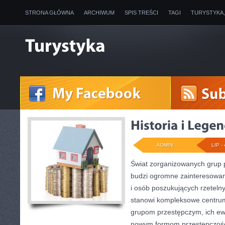
STRONA GŁÓWNA
ARCHIWUM
SPIS TREŚCI
TAGI
TURYSTYKA
ADMIN
LIP - 
Świat zorganizowanych grup p
budzi ogromne zainteresowani
i osób poszukujących rzetelny
stanowi kompleksowe centru
grupom przestępczym, ich ewol
nowym formom przestępczości