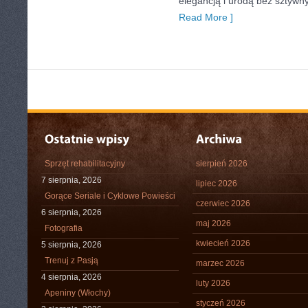
elegancją i urodą bez sztyw
Read More ]
Sprzęt rehabilitacyjny
sierpień 2026
7 sierpnia, 2026
lipiec 2026
Gorące Seriale i Cyklowe Powieści
czerwiec 2026
6 sierpnia, 2026
maj 2026
Fotografia
kwiecień 2026
5 sierpnia, 2026
Trenuj z Pasją
marzec 2026
4 sierpnia, 2026
luty 2026
Apeniny (Włochy)
styczeń 2026