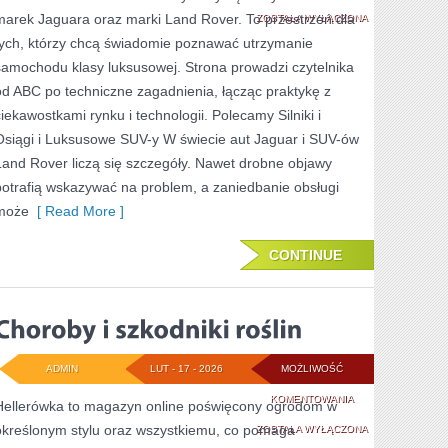
marek Jaguara oraz marki Land Rover. To przestrzeń dla
PREMIUM
ZOSTAŁA WYŁĄCZONA
tych, którzy chcą świadomie poznawać utrzymanie
samochodu klasy luksusowej. Strona prowadzi czytelnika
od ABC po techniczne zagadnienia, łącząc praktykę z
ciekawostkami rynku i technologii. Polecamy Silniki i
Osiągi i Luksusowe SUV-y W świecie aut Jaguar i SUV-ów
Land Rover liczą się szczegóły. Nawet drobne objawy
potrafią wskazywać na problem, a zaniedbanie obsługi
może
[ Read More ]
CONTINUE
ADMIN
LUT - 17 - 2026
MOŻLIWOŚĆ
CHOROBY
KOMENTOWANIA
Hellerówka to magazyn online poświęcony ogrodom w
określonym stylu oraz wszystkiemu, co pomaga
I
ZOSTAŁA WYŁĄCZONA