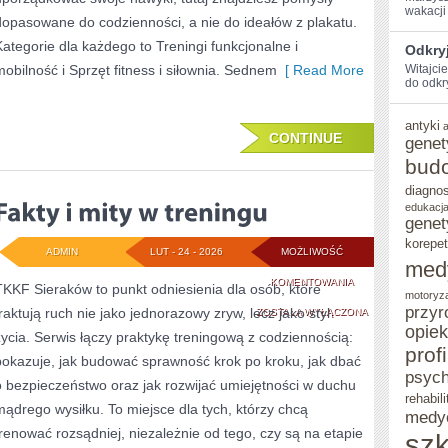
wakacji 
dopasowane do codzienności, a nie do ideałów z plakatu.
Kategorie dla każdego to Treningi funkcjonalne i
Odkryj
mobilność i Sprzęt fitness i siłownia. Sednem
[ Read More
Witajci
do ‌odkr
antyki
CONTINUE
genet
bud
diagno
edukacja
genet
korepet
ADMIN
LUT - 24 - 2026
MOŻLIWOŚĆ
med
FAKTY
KOMENTOWANIA
TKKF Sieraków to punkt odniesienia dla osób, które
motoryz
przyr
traktują ruch nie jako jednorazowy zryw, lecz jako styl
I
ZOSTAŁA WYŁĄCZONA
opie
życia. Serwis łączy praktykę treningową z codziennością:
MITY
prof
pokazuje, jak budować sprawność krok po kroku, jak dbać
W
psych
o bezpieczeństwo oraz jak rozwijać umiejętności w duchu
rehabili
TRENINGU
mądrego wysiłku. To miejsce dla tych, którzy chcą
medy
trenować rozsądniej, niezależnie od tego, czy są na etapie
szk