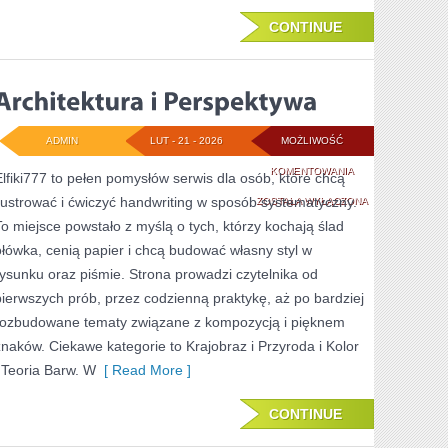
CONTINUE
ADMIN
LUT - 21 - 2026
MOŻLIWOŚĆ
ARCHITEKTURA
KOMENTOWANIA
Elfiki777 to pełen pomysłów serwis dla osób, które chcą
ilustrować i ćwiczyć handwriting w sposób systematyczny.
I
ZOSTAŁA WYŁĄCZONA
To miejsce powstało z myślą o tych, którzy kochają ślad
PERSPEKTYWA
ołówka, cenią papier i chcą budować własny styl w
rysunku oraz piśmie. Strona prowadzi czytelnika od
pierwszych prób, przez codzienną praktykę, aż po bardziej
rozbudowane tematy związane z kompozycją i pięknem
znaków. Ciekawe kategorie to Krajobraz i Przyroda i Kolor
i Teoria Barw. W
[ Read More ]
CONTINUE