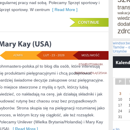
regularnej pracy nad sobą. Polecamy Sprzęt sportowy i
tran
Sprzęt sportowy. W centrum
[ Read More ]
wakacj
wied
CONTINUE
doda
zdr
windsor.be
Tarnów – o
Ursynów
ADMIN
LUT - 23 - 2026
MOŻLIWOŚĆ
MARY
KOMENTOWANIA
johnmasters-polska.pl to blog dla osób, które interesują
się produktami pielęgnacyjnymi i chcą podejmować
KAY
ZOSTAŁA WYŁĄCZONA
bardziej świadome decyzje zakupowe oraz pielęgnacyjne.
(USA)
P
To miejsce stworzone z myślą o tych, którzy lubią
iedzieć, co nakładają na cerę, jak działają składniki i jak
3
10
budować rutynę bez chaosu oraz bez przypadkowych
17
wyborów. Strona skupia się na pielęgnacji rozumianej jako
24
proces, w którym liczy się ciągłość, ale też rozsądek.
31
Polecamy Unilever (Wielka Brytania/Holandia) i Mary Kay
(USA).
[ Read More ]
« lip