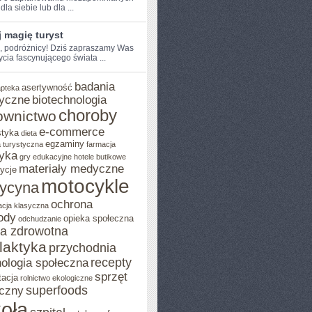
dla siebie lub dla⁣ ...
 magię turyst
e, podróżnicy!​ Dziś zapraszamy Was
ycia fascynującego świata​ ...
badania
asertywność
apteka
yczne
biotechnologia
choroby
ownictwo
e-commerce
styka
dieta
egzaminy
 turystyczna
farmacja
yka
gry edukacyjne
hotele butikowe
materiały medyczne
ycje
motocykle
ycyna
ochrona
acja klasyczna
ody
opieka społeczna
odchudzanie
ka zdrowotna
ilaktyka
przychodnia
recepty
ologia społeczna
sprzęt
tacja
rolnictwo ekologiczne
superfoods
czny
oła