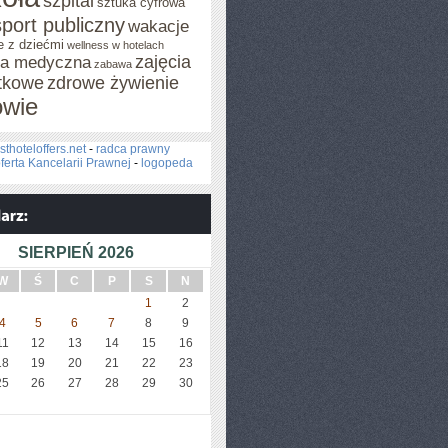
szpital
sztuka cyfrowa
sport publiczny
wakacje
e z dziećmi
wellness w hotelach
zajęcia
za medyczna
zabawa
tkowe
zdrowe żywienie
owie
sthoteloffers.net
-
radca prawny
ferta Kancelarii Prawnej
-
logopeda
SIERPIEŃ 2026
W
Ś
C
P
S
N
1
2
4
5
6
7
8
9
11
12
13
14
15
16
18
19
20
21
22
23
25
26
27
28
29
30