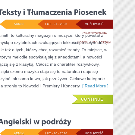
ADMIN
LUT - 21 - 2026
MOŻLIWOŚĆ
TEKSTY
KOMENTOWANIA
Limith to kulturalny magazyn o muzyce, który powstał z
myślą o czytelnikach szukających lekkości po całym dniu,
I
ZOSTAŁA WYŁĄCZONA
ale też o tych, którzy chcą rozumieć trendy. To miejsce, w
TŁUMACZENIA
którym melodie spotykają się z anegdotami, a nowości
PIOSENEK
łączą się z klasyką. Całość ma charakter rozrywkowy,
dzięki czemu muzyka staje się tu naturalna i daje się
czytać tak samo łatwo, jak przeżywa. Ciekawe kategorie
na stronie to Nowości i Premiery i Koncerty
[ Read More ]
CONTINUE
ADMIN
LUT - 20 - 2026
MOŻLIWOŚĆ