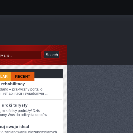
ULAR
RECENT
 rehabilitacy
oland – praktyczny portal o
i, rehabilitacji i świadomym ...
 uroki turysty
, miłośnicy podróży!⁤ Dziś
amy Was do odkrycia uroków ...
uj swoje ideal
 o ‍zaplanowaniu⁢ niezapomnianych