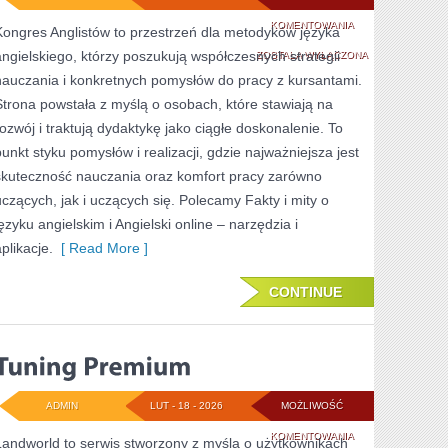
ANGIELSKI
KOMENTOWANIA
Kongres Anglistów to przestrzeń dla metodyków języka
angielskiego, którzy poszukują współczesnych strategii
W
ZOSTAŁA WYŁĄCZONA
nauczania i konkretnych pomysłów do pracy z kursantami.
PODRÓŻY
Strona powstała z myślą o osobach, które stawiają na
rozwój i traktują dydaktykę jako ciągłe doskonalenie. To
punkt styku pomysłów i realizacji, gdzie najważniejsza jest
skuteczność nauczania oraz komfort pracy zarówno
uczących, jak i uczących się. Polecamy Fakty i mity o
języku angielskim i Angielski online – narzędzia i
plikacje.
[ Read More ]
CONTINUE
ADMIN
LUT - 18 - 2026
MOŻLIWOŚĆ
TUNING
KOMENTOWANIA
Landworld to serwis stworzony z myślą o użytkownikach