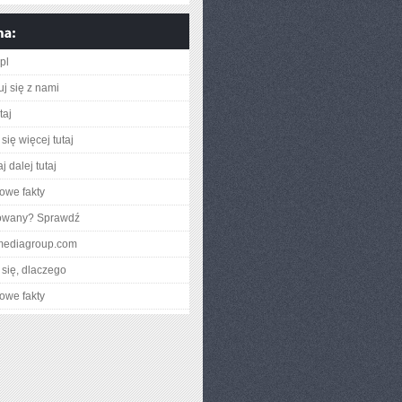
.pl
uj się z nami
taj
się więcej tutaj
j dalej tutaj
owe fakty
gowany? Sprawdź
bmediagroup.com
się, dlaczego
owe fakty