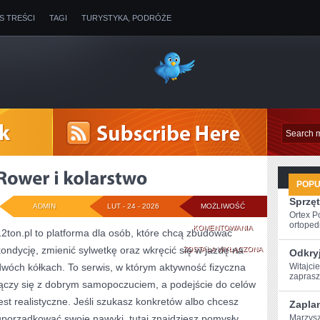
IS TREŚCI
TAGI
TURYSTYKA, PODRÓŻE
POP
Sprzęt
ADMIN
LUT - 24 - 2026
MOŻLIWOŚĆ
Ortex P
ortopedi
ROWER
KOMENTOWANIA
12ton.pl to platforma dla osób, które chcą zbudować
kondycję, zmienić sylwetkę oraz wkręcić się w jazdę na
I
ZOSTAŁA WYŁĄCZONA
Odkryj
dwóch kółkach. To serwis, w którym aktywność fizyczna
Witajcie
KOLARSTWO
zaprasz
łączy się z dobrym samopoczuciem, a podejście do celów
jest realistyczne. Jeśli szukasz konkretów albo chcesz
Zaplan
uporządkować swoje nawyki, tutaj znajdziesz pomysły
Marzysz