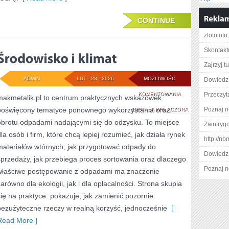
CONTINUE
zlotoloto
Skontakt
Zajrzyj tu
ADMIN
LUT - 23 - 2026
MOŻLIWOŚĆ
Dowiedz 
ŚRODOWISKO
KOMENTOWANIA
Przeczyta
makmetalik.pl to centrum praktycznych wskazówek
poświęcony tematyce ponownego wykorzystania oraz
I
Poznaj n
ZOSTAŁA WYŁĄCZONA
obrotu odpadami nadającymi się do odzysku. To miejsce
Zaintry
KLIMAT
dla osób i firm, które chcą lepiej rozumieć, jak działa rynek
http://n
materiałów wtórnych, jak przygotować odpady do
Dowiedz 
sprzedaży, jak przebiega proces sortowania oraz dlaczego
Poznaj n
właściwe postępowanie z odpadami ma znaczenie
zarówno dla ekologii, jak i dla opłacalności. Strona skupia
się na praktyce: pokazuje, jak zamienić pozornie
bezużyteczne rzeczy w realną korzyść, jednocześnie
[
Read More ]