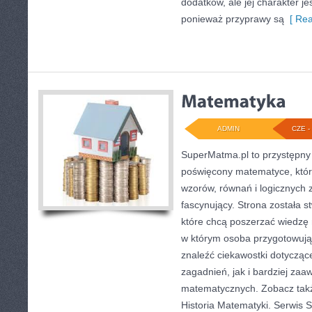
dodatków, ale jej charakter je
ponieważ przyprawy są
[ Rea
ADMIN
CZE - 
SuperMatma.pl to przystępny 
poświęcony matematyce, który
wzorów, równań i logicznych 
fascynujący. Strona została 
które chcą poszerzać wiedzę
w którym osoba przygotowuj
znaleźć ciekawostki dotyczą
zagadnień, jak i bardziej z
matematycznych. Zobacz takż
Historia Matematyki. Serwis 