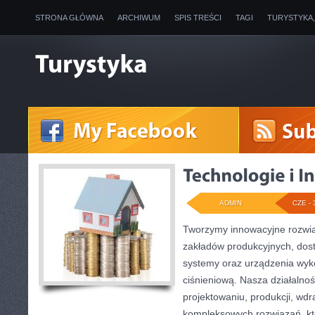
STRONA GŁÓWNA
ARCHIWUM
SPIS TREŚCI
TAGI
TURYSTYKA
ADMIN
CZE - 
Tworzymy innowacyjne rozwią
zakładów produkcyjnych, dos
systemy oraz urządzenia wyko
ciśnieniową. Nasza działalnoś
projektowaniu, produkcji, wdr
kompleksowych rozwiązań, kt