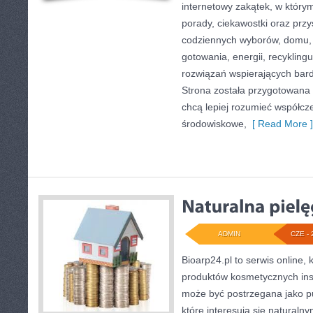
internetowy zakątek, w który
porady, ciekawostki oraz prz
codziennych wyborów, domu,
gotowania, energii, recykling
rozwiązań wspierających bardz
Strona została przygotowana 
chcą lepiej rozumieć współc
środowiskowe,
[ Read More ]
ADMIN
CZE - 
Bioarp24.pl to serwis online, 
produktów kosmetycznych ins
może być postrzegana jako pu
które interesują się naturaln