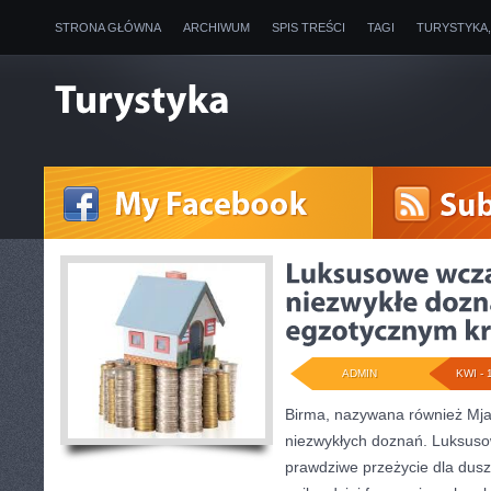
STRONA GŁÓWNA
ARCHIWUM
SPIS TREŚCI
TAGI
TURYSTYKA
ADMIN
KWI - 
Birma, nazywana również Mjan
niezwykłych doznań. Luksuso
prawdziwe przeżycie dla duszy