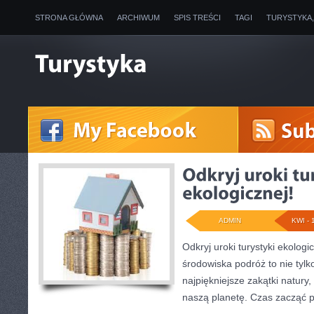
STRONA GŁÓWNA
ARCHIWUM
SPIS TREŚCI
TAGI
TURYSTYKA
ADMIN
KWI - 
Odkryj uroki turystyki ekologi
środowiska podróż to nie tylko
najpiękniejsze zakątki natury
naszą planetę. Czas zacząć 