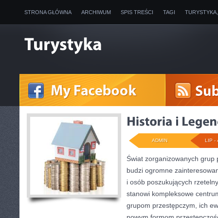
STRONA GŁÓWNA
ARCHIWUM
SPIS TREŚCI
TAGI
TURYSTYKA
ADMIN
LIP - 
Świat zorganizowanych grup p
budzi ogromne zainteresowani
i osób poszukujących rzetelny
stanowi kompleksowe centru
grupom przestępczym, ich ewol
nowym formom przestępczości