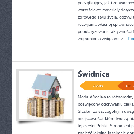
początkujący, jak i zaawans
wartościowe materiały dotycz
zdrowego stylu życia, odżyw
rozwijania własnej sprawności
popularyzowaniu aktywności f
zagadnienia związane z
[ Rea
ADMIN
LIP - 
Moda Wrocław to różnorodny 
poświęcony odkrywaniu ciek
Śląsku, ze szczególnym uwzg
miejscowości, które tworzą n
tej części Polski. Strona jest
znaleźć lokalne inspiracje dot