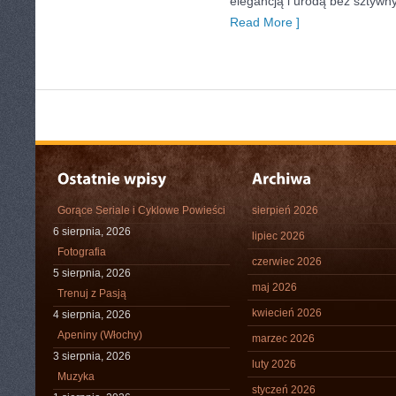
elegancją i urodą bez sztyw
Read More ]
Gorące Seriale i Cyklowe Powieści
sierpień 2026
6 sierpnia, 2026
lipiec 2026
Fotografia
czerwiec 2026
5 sierpnia, 2026
maj 2026
Trenuj z Pasją
kwiecień 2026
4 sierpnia, 2026
Apeniny (Włochy)
marzec 2026
3 sierpnia, 2026
luty 2026
Muzyka
styczeń 2026