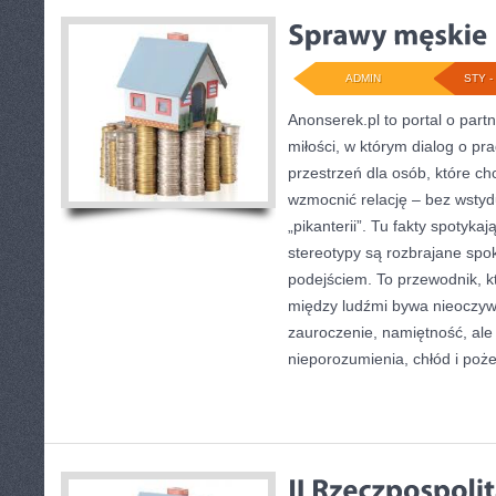
ADMIN
STY - 
Anonserek.pl to portal o partn
miłości, w którym dialog o pra
przestrzeń dla osób, które ch
wzmocnić relację – bez wstydu
„pikanterii”. Tu fakty spotyka
stereotypy są rozbrajane sp
podejściem. To przewodnik, 
między ludźmi bywa nieoczywi
zauroczenie, namiętność, ale 
nieporozumienia, chłód i poż