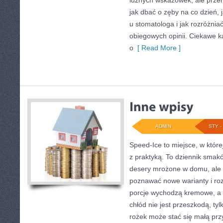
luźnych wskazówek, ale prze
jak dbać o zęby na co dzień, 
u stomatologa i jak rozróżnia
obiegowych opinii. Ciekawe ka
o
[ Read More ]
ADMIN
STY - 
Speed-Ice to miejsce, w które
z praktyką. To dziennik smakó
desery mrożone w domu, ale t
poznawać nowe warianty i ro
porcje wychodzą kremowe, a i
chłód nie jest przeszkodą, ty
rożek może stać się małą prz