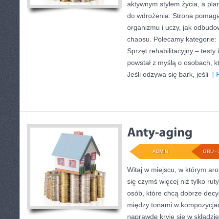
aktywnym stylem życia, a plan 
do wdrożenia. Strona pomaga
organizmu i uczy, jak odbud
chaosu. Polecamy kategorie: 
Sprzęt rehabilitacyjny – testy
powstał z myślą o osobach, kt
Jeśli odzywa się bark, jeśli
[ R
ADMIN
GRU - 
Witaj w miejscu, w którym aro
się czymś więcej niż tylko rut
osób, które chcą dobrze dec
między tonami w kompozycjac
naprawdę kryje się w składzie