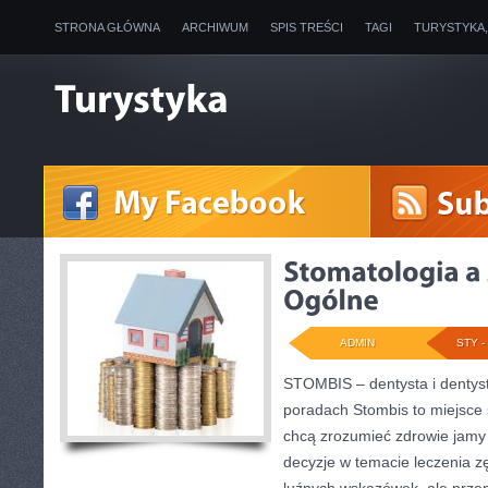
STRONA GŁÓWNA
ARCHIWUM
SPIS TREŚCI
TAGI
TURYSTYKA
ADMIN
STY - 
STOMBIS – dentysta i dentys
poradach Stombis to miejsce 
chcą zrozumieć zdrowie jamy
decyzje w temacie leczenia zęb