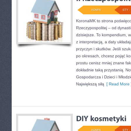
ADMIN
STY - 
KoronaMK to strona poświęco
Rzeczypospolitej – od dynasti
dzisiejsze. To kompendium, w
z interpretacją, a daty układa
przyczyn i skutków. Jeśli sz
po okresach, chcesz pojąć ko
prostu cenisz mniej znane f
dokładnie taką przystanią. No
Gospodarcza i Dzieci i Młodzie
Największą siłą
[ Read More 
ADMIN
STY - 