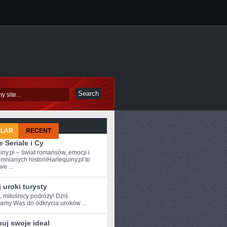
ULAR
RECENT
 Seriale i Cy
iny.pl – świat romansów, emocji i
mnianych historiiHarlequiny.pl to
e ...
A
 uroki turysty
, miłośnicy podróży!⁤ Dziś
amy Was do odkrycia uroków ...
uj swoje ideal