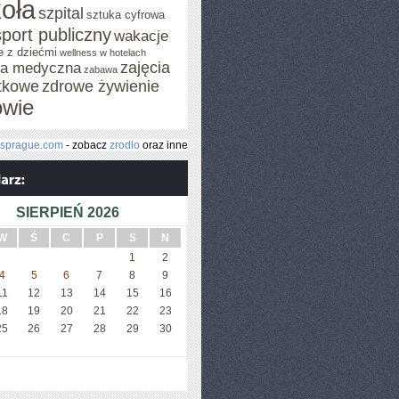
oła
szpital
sztuka cyfrowa
sport publiczny
wakacje
e z dziećmi
wellness w hotelach
zajęcia
za medyczna
zabawa
tkowe
zdrowe żywienie
owie
lsprague.com
- zobacz
zrodlo
oraz inne
SIERPIEŃ 2026
W
Ś
C
P
S
N
1
2
4
5
6
7
8
9
11
12
13
14
15
16
18
19
20
21
22
23
25
26
27
28
29
30