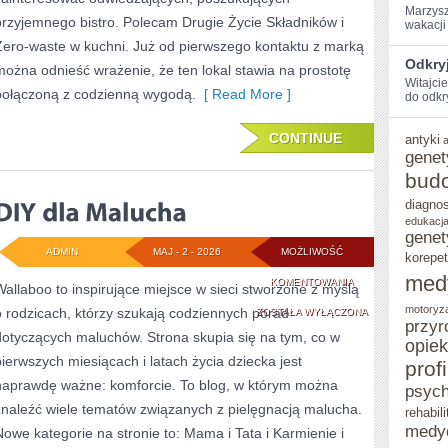
Marzysz
przyjemnego bistro. Polecam Drugie Życie Składników i
wakacji 
Zero-waste w kuchni. Już od pierwszego kontaktu z marką
Odkryj
można odnieść wrażenie, że ten lokal stawia na prostotę
Witajci
połączoną z codzienną wygodą.
[ Read More ]
do ‌odkr
CONTINUE
antyki
genet
bud
diagno
edukacja
genet
ADMIN
MAJ - 2 - 2026
MOŻLIWOŚĆ
korepet
med
DIY
KOMENTOWANIA
Wallaboo to inspirujące miejsce w sieci stworzone z myślą
motoryz
o rodzicach, którzy szukają codziennych porad
DLA
ZOSTAŁA WYŁĄCZONA
przyr
dotyczących maluchów. Strona skupia się na tym, co w
MALUCHA
opie
pierwszych miesiącach i latach życia dziecka jest
prof
naprawdę ważne: komforcie. To blog, w którym można
psych
znaleźć wiele tematów związanych z pielęgnacją malucha.
rehabili
medy
Nowe kategorie na stronie to: Mama i Tata i Karmienie i