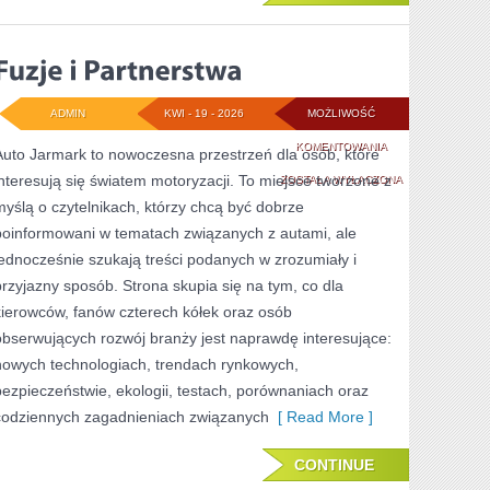
ADMIN
KWI - 19 - 2026
MOŻLIWOŚĆ
FUZJE
KOMENTOWANIA
Auto Jarmark to nowoczesna przestrzeń dla osób, które
interesują się światem motoryzacji. To miejsce tworzone z
I
ZOSTAŁA WYŁĄCZONA
myślą o czytelnikach, którzy chcą być dobrze
PARTNERSTWA
poinformowani w tematach związanych z autami, ale
jednocześnie szukają treści podanych w zrozumiały i
przyjazny sposób. Strona skupia się na tym, co dla
kierowców, fanów czterech kółek oraz osób
obserwujących rozwój branży jest naprawdę interesujące:
nowych technologiach, trendach rynkowych,
bezpieczeństwie, ekologii, testach, porównaniach oraz
codziennych zagadnieniach związanych
[ Read More ]
CONTINUE