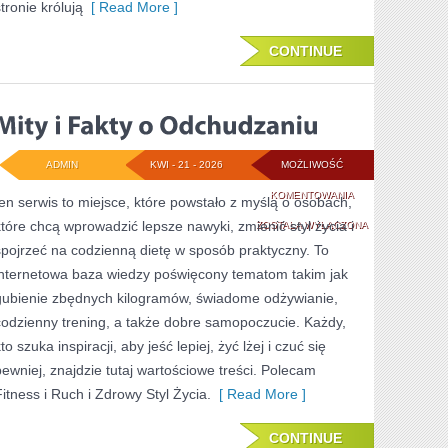
tronie królują
[ Read More ]
CONTINUE
ADMIN
KWI - 21 - 2026
MOŻLIWOŚĆ
MITY
KOMENTOWANIA
ten serwis to miejsce, które powstało z myślą o osobach,
które chcą wprowadzić lepsze nawyki, zmienić styl życia i
I
ZOSTAŁA WYŁĄCZONA
spojrzeć na codzienną dietę w sposób praktyczny. To
FAKTY
internetowa baza wiedzy poświęcony tematom takim jak
O
gubienie zbędnych kilogramów, świadome odżywianie,
ODCHUDZANIU
codzienny trening, a także dobre samopoczucie. Każdy,
to szuka inspiracji, aby jeść lepiej, żyć lżej i czuć się
pewniej, znajdzie tutaj wartościowe treści. Polecam
Fitness i Ruch i Zdrowy Styl Życia.
[ Read More ]
CONTINUE