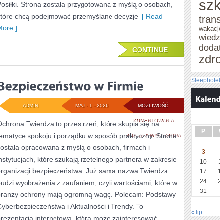
szk
Posiłki. Strona została przygotowana z myślą o osobach,
które chcą podejmować przemyślane decyzje
[ Read
tran
More ]
wakacj
wied
doda
CONTINUE
zdr
Sleephote
ADMIN
MAJ - 1 - 2026
MOŻLIWOŚĆ
BEZPIECZEŃSTWO
KOMENTOWANIA
Ochrona Twierdza to przestrzeń, które skupia się na
P
tematyce spokoju i porządku w sposób praktyczny. Strona
W
ZOSTAŁA WYŁĄCZONA
została opracowana z myślą o osobach, firmach i
FIRMIE
3
instytucjach, które szukają rzetelnego partnera w zakresie
10
organizacji bezpieczeństwa. Już sama nazwa Twierdza
17
24
budzi wyobrażenia z zaufaniem, czyli wartościami, które w
31
branży ochrony mają ogromną wagę. Polecam: Podstawy
Cyberbezpieczeństwa i Aktualności i Trendy. To
« lip
prezentacja internetowa, która może zainteresować