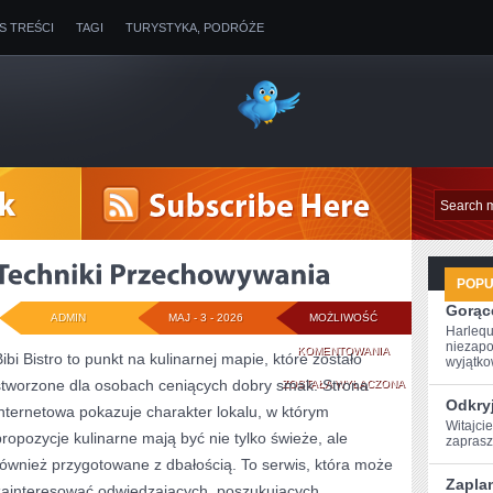
IS TREŚCI
TAGI
TURYSTYKA, PODRÓŻE
POP
Gorące
ADMIN
MAJ - 3 - 2026
MOŻLIWOŚĆ
Harlequ
niezapo
TECHNIKI
KOMENTOWANIA
Bibi Bistro to punkt na kulinarnej mapie, które zostało
wyjątkow
stworzone dla osobach ceniących dobry smak. Strona
PRZECHOWYWANI
ZOSTAŁA WYŁĄCZONA
Odkryj
internetowa pokazuje charakter lokalu, w którym
Witajcie
propozycje kulinarne mają być nie tylko świeże, ale
zaprasz
również przygotowane z dbałością. To serwis, która może
Zaplan
zainteresować odwiedzających, poszukujących