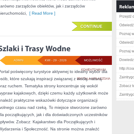
zarówno zarządców obiektów, jak i zarządców
nieruchomości,
[ Read More ]
Przejdź d
Odwiedź
CONTINUE
Poznaj w
Odwiedź
Poznaj w
Dowiedz 
ADMIN
KWI - 29 - 2026
MOŻLIWOŚĆ
http://co
SZLAKI
KOMENTOWANIA
Portal poświęcony turystyce aktywnej to idealny wybór dla
Zaintry
osób, które szukają inspiracji związanej z wodą, naturą
I
ZOSTAŁA WYŁĄCZONA
oraz ruchem. Tematyka strony koncentruje się wokół
Zobacz t
TRASY
wypraw kajakowych, dzięki czemu każdy użytkownik może
Zaintry
WODNE
znaleźć praktyczne wskazówki dotyczące organizacji
wolnego czasu nad rzeką. To miejsce stworzone zarówno
dla początkujących, jak i dla doświadczonych uczestników
spływów. Zobacz: Kajakarstwo dla Początkujących i
Wydarzenia i Społeczność. Na stronie można znaleźć