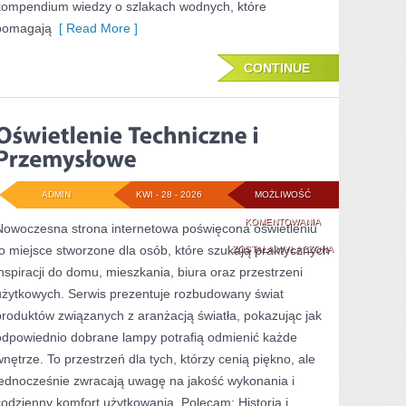
kompendium wiedzy o szlakach wodnych, które
pomagają
[ Read More ]
CONTINUE
ADMIN
KWI - 28 - 2026
MOŻLIWOŚĆ
OŚWIETLENIE
KOMENTOWANIA
Nowoczesna strona internetowa poświęcona oświetleniu
to miejsce stworzone dla osób, które szukają praktycznych
TECHNICZNE
ZOSTAŁA WYŁĄCZONA
inspiracji do domu, mieszkania, biura oraz przestrzeni
I
użytkowych. Serwis prezentuje rozbudowany świat
PRZEMYSŁOWE
produktów związanych z aranżacją światła, pokazując jak
odpowiednio dobrane lampy potrafią odmienić każde
wnętrze. To przestrzeń dla tych, którzy cenią piękno, ale
jednocześnie zwracają uwagę na jakość wykonania i
codzienny komfort użytkowania. Polecam: Historia i