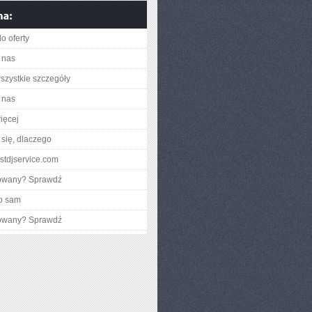
o oferty
 nas
szystkie szczegóły
 nas
ięcej
się, dlaczego
astdjservice.com
gowany? Sprawdź
o sam
gowany? Sprawdź