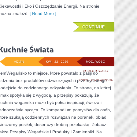
Ciekawostki i Eko i Oszczędzanie Energii. Na stronie
można znaleźć
[ Read More ]
CONTINUE
ADMIN
KWI - 22 - 2026
MOŻLIWOŚĆ
KUCHNIE
KOMENTOWANIA
JemWegańsko to miejsce, które powstało z pasji do
jedzenia bez produktów odzwierzęcych i przemyślanego
ŚWIATA
ZOSTAŁA WYŁĄCZONA
podejścia do codziennego odżywiania. To strona, na której
smak spotyka się z wygodą, a przepisy pokazują, że
kuchnia wegańska może być pełna inspiracji, świeża i
jednocześnie sycąca. To kompendium pomysłów dla osób,
które szukają codziennych rozwiązań na poranek, obiad,
wieczorny posiłek, deser czy drobną przekąskę. Zobacz
także Przepisy Wegańskie i Produkty i Zamienniki. Na