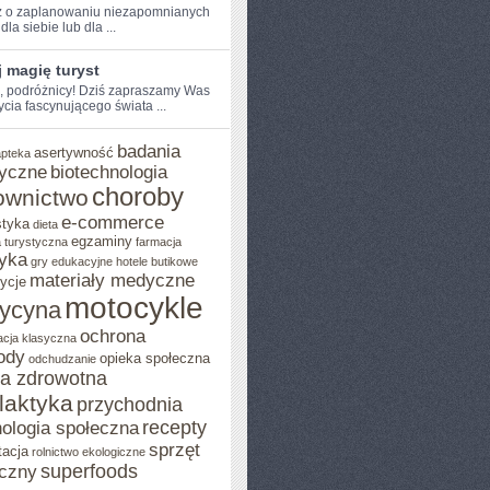
 o ‍zaplanowaniu⁢ niezapomnianych
dla siebie lub dla⁣ ...
 magię turyst
e, podróżnicy!​ Dziś zapraszamy Was
ycia fascynującego świata​ ...
badania
asertywność
apteka
yczne
biotechnologia
choroby
ownictwo
e-commerce
styka
dieta
egzaminy
 turystyczna
farmacja
yka
gry edukacyjne
hotele butikowe
materiały medyczne
ycje
motocykle
ycyna
ochrona
acja klasyczna
ody
opieka społeczna
odchudzanie
ka zdrowotna
ilaktyka
przychodnia
recepty
ologia społeczna
sprzęt
tacja
rolnictwo ekologiczne
superfoods
czny