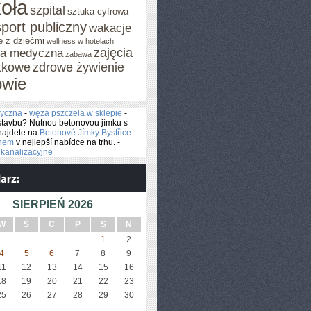
oła
szpital
sztuka cyfrowa
sport publiczny
wakacje
e z dziećmi
wellness w hotelach
zajęcia
za medyczna
zabawa
tkowe
zdrowe żywienie
owie
yczna
-
węza pszczela w sklepie
-
stavbu? Nutnou betonovou jímku s
najdete na
Betonové Jímky Bystřice
ýnem
v nejlepší nabídce na trhu. -
kanalizacyjne
SIERPIEŃ 2026
W
Ś
C
P
S
N
1
2
4
5
6
7
8
9
11
12
13
14
15
16
18
19
20
21
22
23
25
26
27
28
29
30