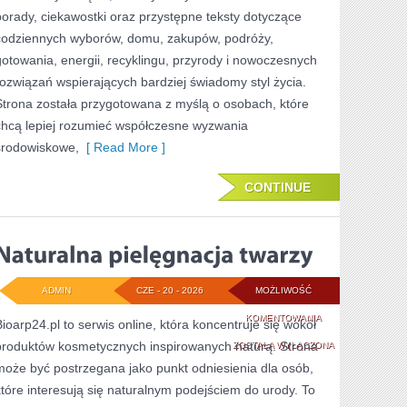
porady, ciekawostki oraz przystępne teksty dotyczące
codziennych wyborów, domu, zakupów, podróży,
gotowania, energii, recyklingu, przyrody i nowoczesnych
rozwiązań wspierających bardziej świadomy styl życia.
Strona została przygotowana z myślą o osobach, które
chcą lepiej rozumieć współczesne wyzwania
środowiskowe,
[ Read More ]
CONTINUE
ADMIN
CZE - 20 - 2026
MOŻLIWOŚĆ
NATURALNA
KOMENTOWANIA
Bioarp24.pl to serwis online, która koncentruje się wokół
produktów kosmetycznych inspirowanych naturą. Strona
PIELĘGNACJA
ZOSTAŁA WYŁĄCZONA
może być postrzegana jako punkt odniesienia dla osób,
TWARZY
które interesują się naturalnym podejściem do urody. To