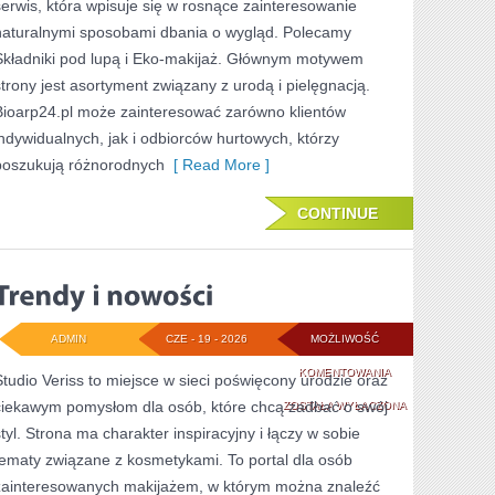
serwis, która wpisuje się w rosnące zainteresowanie
naturalnymi sposobami dbania o wygląd. Polecamy
Składniki pod lupą i Eko-makijaż. Głównym motywem
strony jest asortyment związany z urodą i pielęgnacją.
Bioarp24.pl może zainteresować zarówno klientów
indywidualnych, jak i odbiorców hurtowych, którzy
poszukują różnorodnych
[ Read More ]
CONTINUE
ADMIN
CZE - 19 - 2026
MOŻLIWOŚĆ
TRENDY
KOMENTOWANIA
Studio Veriss to miejsce w sieci poświęcony urodzie oraz
ciekawym pomysłom dla osób, które chcą zadbać o swój
I
ZOSTAŁA WYŁĄCZONA
styl. Strona ma charakter inspiracyjny i łączy w sobie
NOWOŚCI
tematy związane z kosmetykami. To portal dla osób
zainteresowanych makijażem, w którym można znaleźć