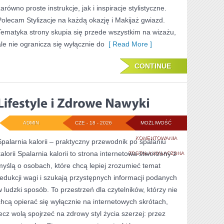
arówno proste instrukcje, jak i inspiracje stylistyczne.
Polecam Stylizacje na każdą okazję i Makijaż gwiazd.
Tematyka strony skupia się przede wszystkim na wizażu,
ale nie ogranicza się wyłącznie do
[ Read More ]
CONTINUE
ADMIN
CZE - 18 - 2026
MOŻLIWOŚĆ
LIFESTYLE
KOMENTOWANIA
Spalarnia kalorii – praktyczny przewodnik po spalaniu
kalorii Spalarnia kalorii to strona internetowa stworzony z
I
ZOSTAŁA WYŁĄCZONA
myślą o osobach, które chcą lepiej zrozumieć temat
ZDROWE
redukcji wagi i szukają przystępnych informacji podanych
NAWYKI
w ludzki sposób. To przestrzeń dla czytelników, którzy nie
chcą opierać się wyłącznie na internetowych skrótach,
lecz wolą spojrzeć na zdrowy styl życia szerzej: przez