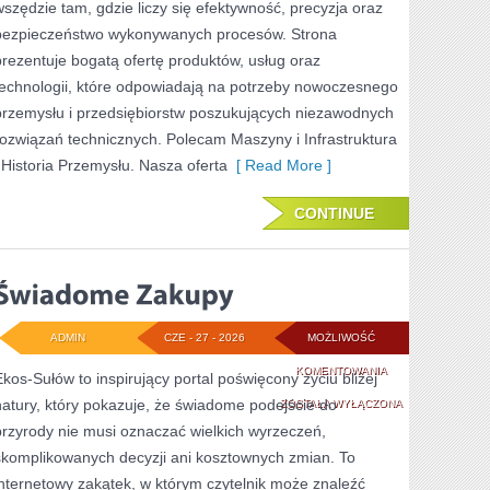
wszędzie tam, gdzie liczy się efektywność, precyzja oraz
bezpieczeństwo wykonywanych procesów. Strona
prezentuje bogatą ofertę produktów, usług oraz
technologii, które odpowiadają na potrzeby nowoczesnego
przemysłu i przedsiębiorstw poszukujących niezawodnych
rozwiązań technicznych. Polecam Maszyny i Infrastruktura
i Historia Przemysłu. Nasza oferta
[ Read More ]
CONTINUE
ADMIN
CZE - 27 - 2026
MOŻLIWOŚĆ
ŚWIADOME
KOMENTOWANIA
Ekos-Sułów to inspirujący portal poświęcony życiu bliżej
natury, który pokazuje, że świadome podejście do
ZAKUPY
ZOSTAŁA WYŁĄCZONA
przyrody nie musi oznaczać wielkich wyrzeczeń,
skomplikowanych decyzji ani kosztownych zmian. To
internetowy zakątek, w którym czytelnik może znaleźć