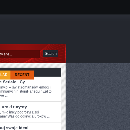
ULAR
RECENT
 Seriale i Cy
iny.pl – świat romansów, emocji i
mnianych historiiHarlequiny.pl to
e ...
 uroki turysty
, miłośnicy podróży!⁤ Dziś
amy Was do odkrycia uroków ...
uj swoje ideal