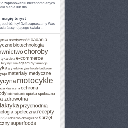
 o ‍zaplanowaniu⁢ niezapomnianych
dla siebie lub dla⁣ ...
 magię turyst
e, podróżnicy!​ Dziś zapraszamy Was
ycia fascynującego świata​ ...
badania
asertywność
apteka
yczne
biotechnologia
choroby
ownictwo
e-commerce
styka
dieta
egzaminy
 turystyczna
farmacja
yka
gry edukacyjne
hotele butikowe
materiały medyczne
ycje
motocykle
ycyna
ochrona
acja klasyczna
ody
opieka społeczna
odchudzanie
ka zdrowotna
ilaktyka
przychodnia
recepty
ologia społeczna
sprzęt
tacja
rolnictwo ekologiczne
superfoods
czny