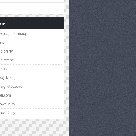
więcej informacji
e.pl
o oferty
na stronę
 nas
aj, kliknij
się, dlaczego
riel.com
owe fakty
owe fakty