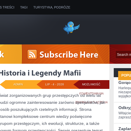
IS TREŚCI
TAGI
TURYSTYKA, PODRÓŻE
POP
Gorące
ADMIN
LIP - 4 - 2026
MOŻLIWOŚĆ
Harlequ
niezapo
HISTORIA
KOMENTOWANIA
Świat zorganizowanych grup przestępczych od wielu lat
wyjątkow
budzi ogromne zainteresowanie zarówno specjalistów, jak
I
ZOSTAŁA WYŁĄCZONA
Odkryj
i osób poszukujących rzetelnych informacji. Strona
LEGENDY
Witajcie
stanowi kompleksowe centrum wiedzy poświęcone
zaprasz
MAFII
grupom przestępczym, ich ewolucji, strukturze, a także
Zaplan
nowym formom przestępczości. Serwis prezentuje temat