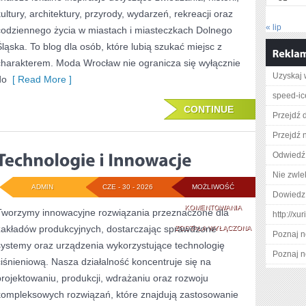
kultury, architektury, przyrody, wydarzeń, rekreacji oraz
« lip
codziennego życia w miastach i miasteczkach Dolnego
Śląska. To blog dla osób, które lubią szukać miejsc z
charakterem. Moda Wrocław nie ogranicza się wyłącznie
Uzyskaj 
do
[ Read More ]
speed-ic
CONTINUE
Przejdź d
Przejdź 
Odwiedź
Nie zwlek
ADMIN
CZE - 30 - 2026
MOŻLIWOŚĆ
Dowiedz 
TECHNOLOGIE
KOMENTOWANIA
Tworzymy innowacyjne rozwiązania przeznaczone dla
http://xu
zakładów produkcyjnych, dostarczając sprawdzone
I
ZOSTAŁA WYŁĄCZONA
Poznaj n
systemy oraz urządzenia wykorzystujące technologię
INNOWACJE
Poznaj n
ciśnieniową. Nasza działalność koncentruje się na
projektowaniu, produkcji, wdrażaniu oraz rozwoju
kompleksowych rozwiązań, które znajdują zastosowanie