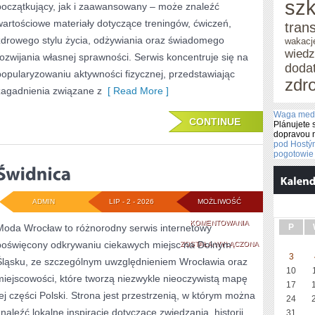
szk
początkujący, jak i zaawansowany – może znaleźć
wartościowe materiały dotyczące treningów, ćwiczeń,
tran
zdrowego stylu życia, odżywiania oraz świadomego
wakacj
wied
rozwijania własnej sprawności. Serwis koncentruje się na
doda
popularyzowaniu aktywności fizycznej, przedstawiając
zdr
zagadnienia związane z
[ Read More ]
Waga med
CONTINUE
Plánujete 
dopravou 
pod Host
pogotowie 
ADMIN
LIP - 2 - 2026
MOŻLIWOŚĆ
ŚWIDNICA
KOMENTOWANIA
Moda Wrocław to różnorodny serwis internetowy
P
poświęcony odkrywaniu ciekawych miejsc na Dolnym
ZOSTAŁA WYŁĄCZONA
3
Śląsku, ze szczególnym uwzględnieniem Wrocławia oraz
10
miejscowości, które tworzą niezwykle nieoczywistą mapę
17
tej części Polski. Strona jest przestrzenią, w którym można
24
znaleźć lokalne inspiracje dotyczące zwiedzania, historii,
31