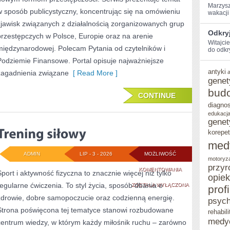
Marzysz
w sposób publicystyczny, koncentrując się na omówieniu
wakacji 
zjawisk związanych z działalnością zorganizowanych grup
Odkryj
przestępczych w Polsce, Europie oraz na arenie
Witajci
międzynarodowej. Polecam Pytania od czytelników i
do ‌odkr
Podziemie Finansowe. Portal opisuje najważniejsze
antyki
zagadnienia związane
[ Read More ]
genet
bud
CONTINUE
diagno
edukacja
genet
korepet
med
ADMIN
LIP - 3 - 2026
MOŻLIWOŚĆ
motoryz
przyr
TRENING
KOMENTOWANIA
Sport i aktywność fizyczna to znacznie więcej niż tylko
opie
regularne ćwiczenia. To styl życia, sposób dbania o
SIŁOWY
ZOSTAŁA WYŁĄCZONA
prof
zdrowie, dobre samopoczucie oraz codzienną energię.
psych
Strona poświęcona tej tematyce stanowi rozbudowane
rehabili
medy
centrum wiedzy, w którym każdy miłośnik ruchu – zarówno