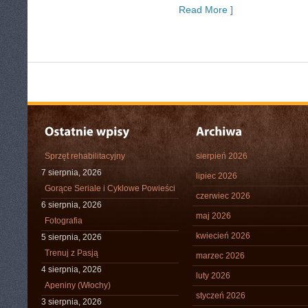
Read More ]
Sprzęt rehabilitacyjny
sierpień 2026
7 sierpnia, 2026
lipiec 2026
Gorące Seriale i Cyklowe Powieści
czerwiec 2026
6 sierpnia, 2026
maj 2026
Fotografia
kwiecień 2026
5 sierpnia, 2026
Trenuj z Pasją
marzec 2026
4 sierpnia, 2026
luty 2026
Apeniny (Włochy)
styczeń 2026
3 sierpnia, 2026