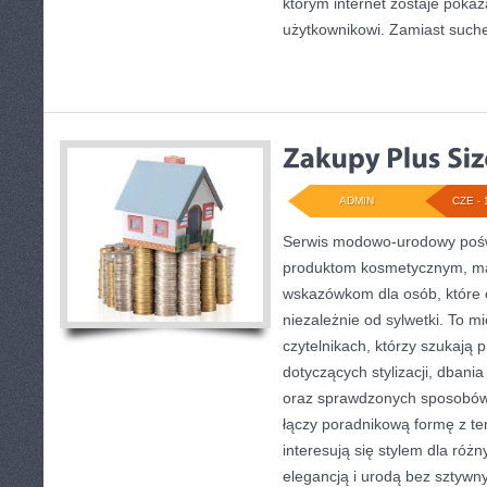
którym internet zostaje pokaz
użytkownikowi. Zamiast suchej
ADMIN
CZE - 
Serwis modowo-urodowy poświę
produktom kosmetycznym, ma
wskazówkom dla osób, które 
niezależnie od sylwetki. To m
czytelnikach, którzy szukają 
dotyczących stylizacji, dban
oraz sprawdzonych sposobów 
łączy poradnikową formę z te
interesują się stylem dla różn
elegancją i urodą bez sztyw