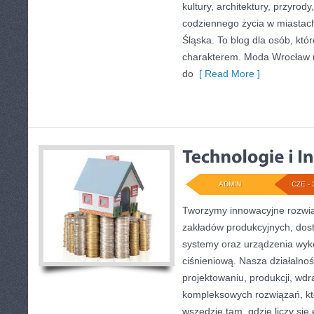
kultury, architektury, przyrod
codziennego życia w miastac
Śląska. To blog dla osób, któr
charakterem. Moda Wrocław n
do
[ Read More ]
ADMIN
CZE - 
Tworzymy innowacyjne rozwią
zakładów produkcyjnych, dos
systemy oraz urządzenia wyko
ciśnieniową. Nasza działalnoś
projektowaniu, produkcji, wdr
kompleksowych rozwiązań, kt
wszędzie tam, gdzie liczy się