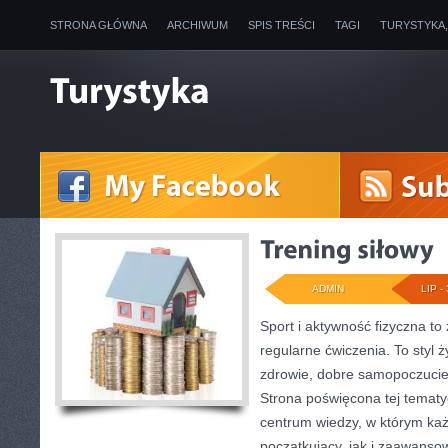
STRONA GŁÓWNA
ARCHIWUM
SPIS TREŚCI
TAGI
TURYSTYKA
ADMIN
LIP - 
Sport i aktywność fizyczna to 
regularne ćwiczenia. To styl 
zdrowie, dobre samopoczucie
Strona poświęcona tej temat
centrum wiedzy, w którym każ
początkujący, jak i zaawans