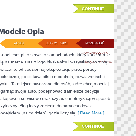
CONTINUE
ADMIN
LUT - 24 - 2026
MOŻLIWOŚĆ
MODELE
KOMENTOWANIA
e-opel.com.pl to serwis o samochodach, który koncentruje
się na marce auta z logo błyskawicy i wszystkim, co z nią
OPLA
ZOSTAŁA WYŁĄCZONA
związane: od codziennej eksploatacji, przez porady
techniczne, po ciekawostki o modelach, rozwiązaniach i
rynku. To miejsce stworzone dla osób, które chcą mocniej
ogarnąć swoje auto, podejmować trafniejsze decyzje
zakupowe i serwisowe oraz czytać o motoryzacji w sposób
użyteczny. Blog łączy zacięcie do samochodów z
podejściem „na co dzień”, gdzie liczy się
[ Read More ]
CONTINUE