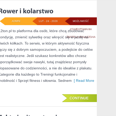
ADMIN
LUT - 24 - 2026
MOŻLIWOŚĆ
ROWER
KOMENTOWANIA
12ton.pl to platforma dla osób, które chcą zbudować
kondycję, zmienić sylwetkę oraz wkręcić się w jazdę na
I
ZOSTAŁA WYŁĄCZONA
dwóch kółkach. To serwis, w którym aktywność fizyczna
KOLARSTWO
łączy się z dobrym samopoczuciem, a podejście do celów
jest realistyczne. Jeśli szukasz konkretów albo chcesz
uporządkować swoje nawyki, tutaj znajdziesz pomysły
dopasowane do codzienności, a nie do ideałów z plakatu.
Kategorie dla każdego to Treningi funkcjonalne i
mobilność i Sprzęt fitness i siłownia. Sednem
[ Read More
CONTINUE