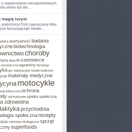
 o ‍zaplanowaniu⁢ niezapomnianych
dla siebie lub dla⁣ ...
 magię turyst
e, podróżnicy!​ Dziś zapraszamy Was
ycia fascynującego świata​ ...
badania
asertywność
apteka
yczne
biotechnologia
choroby
ownictwo
e-commerce
styka
dieta
egzaminy
 turystyczna
farmacja
yka
gry edukacyjne
hotele butikowe
materiały medyczne
ycje
motocykle
ycyna
ochrona
acja klasyczna
ody
opieka społeczna
odchudzanie
ka zdrowotna
ilaktyka
przychodnia
recepty
ologia społeczna
sprzęt
tacja
rolnictwo ekologiczne
superfoods
czny