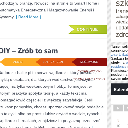
szk
wchodzą w branżę. Nowości na stronie to Smart Home i
Automatyka Energetyczna i Magazynowanie Energii i
tran
Systemy
[ Read More ]
wakacj
wied
doda
CONTINUE
zdr
Tanie i so
cennik pr
z-certyfika
Szukasz ho
ADMIN
LUT - 26 - 2026
MOŻLIWOŚĆ
oferty na
v
residence
DIY
Planujesz 
KOMENTOWANIA
Nadorsze-haller.pl to serwis wędkarski, który powstał z
noclegi n
swoim url
myślą o osobach, dla których wędkarstwo jest czymś
–
ZOSTAŁA WYŁĄCZONA
więcej niż tylko weekendowym hobby. To miejsce, w
ZRÓB
którym praktyka spotyka teorię, a każdy tekst ma
TO
pomagać łowić częściej i z większą satysfakcją. Jeśli
SAM
szukasz pomysłów, chcesz uporządkować swoje podejście
P
do taktyki, albo po prostu lubisz czytać o wodzie, rybach i
wędkarskich realiach, znajdziesz tu przyjazną przestrzeń.
3
10
Nowości na stronie to Ryby chronione i Największe
[