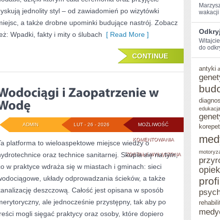
Marzysz
zyskują jednolity styl – od zawiadomień po wizytówki
wakacji 
miejsc, a także drobne upominki budujące nastrój. Zobacz
Odkryj
też: Wpadki, fakty i mity o ślubach
[ Read More ]
Witajci
do ‌odkr
CONTINUE
antyki
genet
bud
diagno
edukacja
genet
ADMIN
LUT - 26 - 2026
MOŻLIWOŚĆ
korepet
med
WODOCIĄGI
KOMENTOWANIA
Ta platforma to wieloaspektowe miejsce wiedzy o
motoryz
hydrotechnice oraz technice sanitarnej. Skupia się na tym,
I
ZOSTAŁA WYŁĄCZONA
przyr
co w praktyce wdraża się w miastach i gminach: sieci
opie
ZAOPATRZENIE
wodociągowe, układy odprowadzania ścieków, a także
prof
W
kanalizację deszczową. Całość jest opisana w sposób
psych
WODĘ
merytoryczny, ale jednocześnie przystępny, tak aby po
rehabili
medy
treści mogli sięgać praktycy oraz osoby, które dopiero