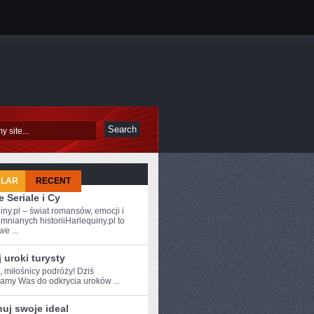
ULAR
RECENT
 Seriale i Cy
iny.pl – świat romansów, emocji i
mnianych historiiHarlequiny.pl to
e ...
 uroki turysty
, miłośnicy podróży!⁤ Dziś
amy Was do odkrycia uroków ...
uj swoje ideal