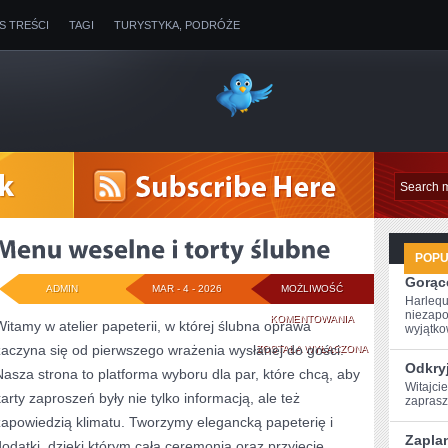
IS TREŚCI
TAGI
TURYSTYKA, PODRÓŻE
POP
Gorące
ADMIN
MAR - 4 - 2026
MOŻLIWOŚĆ
Harlequ
niezapo
MENU
KOMENTOWANIA
Witamy w atelier papeterii, w której ślubna oprawa
wyjątkow
zaczyna się od pierwszego wrażenia wysłanej do gości.
WESELNE
ZOSTAŁA WYŁĄCZONA
Odkryj
Nasza strona to platforma wyboru dla par, które chcą, aby
I
Witajcie
karty zaproszeń były nie tylko informacją, ale też
zaprasz
TORTY
zapowiedzią klimatu. Tworzymy elegancką papeterię i
ŚLUBNE
Zaplan
dodatki, dzięki którym cała ceremonia oraz przyjęcie