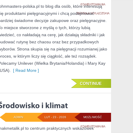
MARY
KOMENTOWANIA
johnmasters-polska.pl to blog dla osób, które interesują
się produktami pielęgnacyjnymi i chcą podejmować
KAY
ZOSTAŁA WYŁĄCZONA
bardziej świadome decyzje zakupowe oraz pielęgnacyjne.
(USA)
To miejsce stworzone z myślą o tych, którzy lubią
iedzieć, co nakładają na cerę, jak działają składniki i jak
budować rutynę bez chaosu oraz bez przypadkowych
wyborów. Strona skupia się na pielęgnacji rozumianej jako
proces, w którym liczy się ciągłość, ale też rozsądek.
Polecamy Unilever (Wielka Brytania/Holandia) i Mary Kay
(USA).
[ Read More ]
CONTINUE
ADMIN
LUT - 23 - 2026
MOŻLIWOŚĆ
ŚRODOWISKO
KOMENTOWANIA
makmetalik.pl to centrum praktycznych wskazówek