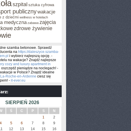
oła
szpital
sztuka cyfrowa
sport publiczny
wakacje
e z dziećmi
wellness w hotelach
zajęcia
za medyczna
zabawa
tkowe
zdrowe żywienie
owie
lidne szamba betonowe. Sprawdź
oducenta na
https://daleszyce.szamba-
tem.pl
i wybierz najlepszą opcję. -
telu na wakacje? Znajdź najlepsze
ery cozy and luxury apartment in
i oszczędź pieniądze na noclegach! -
wakacje w Polsce? Znajdź idealne
a
La-Roche-en-Ardenne
ciesz się
opem! -
it-ever.eu
SIERPIEŃ 2026
W
Ś
C
P
S
N
1
2
4
5
6
7
8
9
11
12
13
14
15
16