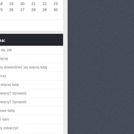
18
19
20
21
22
23
25
26
27
28
29
30
się, jak
ięcej
aby dowiedzieć się więcej tutaj
eraz
więcej tutaj
gowany? Sprawdź
gowany? Sprawdź
owe fakty
o sam
by zobaczyć