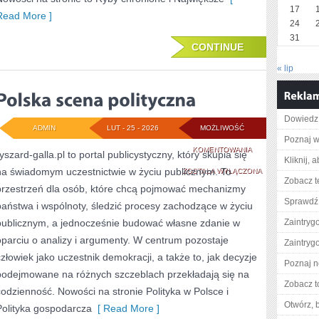
17
Read More ]
24
31
CONTINUE
« lip
Dowiedz 
ADMIN
LUT - 25 - 2026
MOŻLIWOŚĆ
Poznaj w
POLSKA
KOMENTOWANIA
yszard-galla.pl to portal publicystyczny, który skupia się
Kliknij, 
na świadomym uczestnictwie w życiu publicznym. To
SCENA
ZOSTAŁA WYŁĄCZONA
Zobacz t
przestrzeń dla osób, które chcą pojmować mechanizmy
POLITYCZNA
Sprawdź 
państwa i wspólnoty, śledzić procesy zachodzące w życiu
publicznym, a jednocześnie budować własne zdanie w
Zaintry
oparciu o analizy i argumenty. W centrum pozostaje
Zaintry
człowiek jako uczestnik demokracji, a także to, jak decyzje
Poznaj n
podejmowane na różnych szczeblach przekładają się na
Zobacz t
codzienność. Nowości na stronie Polityka w Polsce i
Otwórz, 
Polityka gospodarcza
[ Read More ]