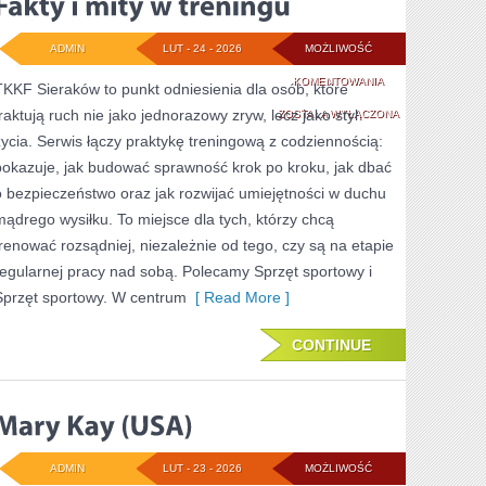
ADMIN
LUT - 24 - 2026
MOŻLIWOŚĆ
FAKTY
KOMENTOWANIA
TKKF Sieraków to punkt odniesienia dla osób, które
traktują ruch nie jako jednorazowy zryw, lecz jako styl
I
ZOSTAŁA WYŁĄCZONA
życia. Serwis łączy praktykę treningową z codziennością:
MITY
pokazuje, jak budować sprawność krok po kroku, jak dbać
W
o bezpieczeństwo oraz jak rozwijać umiejętności w duchu
TRENINGU
mądrego wysiłku. To miejsce dla tych, którzy chcą
trenować rozsądniej, niezależnie od tego, czy są na etapie
regularnej pracy nad sobą. Polecamy Sprzęt sportowy i
Sprzęt sportowy. W centrum
[ Read More ]
CONTINUE
ADMIN
LUT - 23 - 2026
MOŻLIWOŚĆ