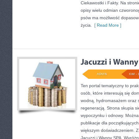
Ciekawostki i Fakty. Na stro
opisy wielu odmian czworonog
psów ma możliwość dopasowa
życia.
[ Read More ]
ADMIN
KWI - 
Ten portal tematyczny to prak
osób, które interesują się d
wodną, hydromasażem oraz 
regeneracją. Strona skupia 
wypoczynku i odnowy. Można t
publikacje dla początkujących
większym doświadczeniem. Zo
Jacuzzi i Wanny SPA. Wyróżnik