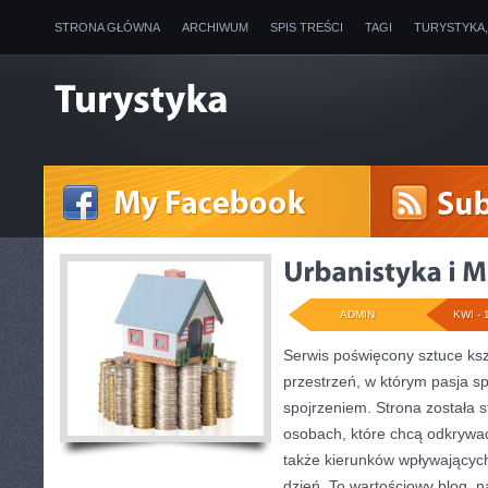
STRONA GŁÓWNA
ARCHIWUM
SPIS TREŚCI
TAGI
TURYSTYKA
ADMIN
KWI - 
Serwis poświęcony sztuce ksz
przestrzeń, w którym pasja s
spojrzeniem. Strona została 
osobach, które chcą odkrywać 
także kierunków wpływających
dzień. To wartościowy blog, 