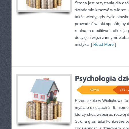
Strona jest przystanią dla osó
świadomie kroczyć w wierze – 
także wtedy, gdy życie stawia 
prowadzić w taki sposób, by 
realna, a modlitwa i refleksja
decyzje i więzi z innymi. Zob
mistyka
[ Read More ]
ADMIN
STY - 
Przedszkole w Wielichowie to
myślą o dzieciach 3–6, niemo
którzy chcą wspierać rozwój
Strona gromadzi konkretne p
codzienności z dzieckiem, opie