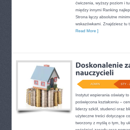
ćwiczenia, wyższy poziom i t
między innymi Ranking najleps
Strona łączy absolutne mini
wskazówkami. Znajdziesz tu tr
Read More ]
ADMIN
STY - 
Instytut wspierania oświaty t
poświęcona kształceniu – cen
liderzy szkół, studenci oraz 
użyteczne treści dotyczące co
tworzony z myślą o tym, by u
wyjaśniać zasady oraz pomag