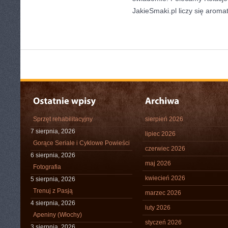
JakieSmaki.pl liczy się aromat
Sprzęt rehabilitacyjny
sierpień 2026
7 sierpnia, 2026
lipiec 2026
Gorące Seriale i Cyklowe Powieści
czerwiec 2026
6 sierpnia, 2026
maj 2026
Fotografia
kwiecień 2026
5 sierpnia, 2026
Trenuj z Pasją
marzec 2026
4 sierpnia, 2026
luty 2026
Apeniny (Włochy)
styczeń 2026
3 sierpnia, 2026