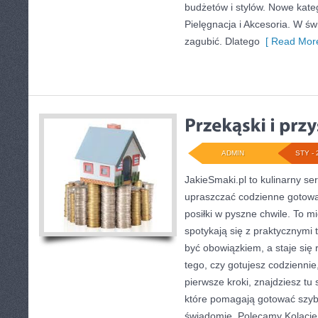
budżetów i stylów. Nowe kateg
Pielęgnacja i Akcesoria. W św
zagubić. Dlatego
[ Read More
ADMIN
STY - 
JakieSmaki.pl to kulinarny ser
upraszczać codzienne gotowa
posiłki w pyszne chwile. To m
spotykają się z praktycznymi 
być obowiązkiem, a staje się 
tego, czy gotujesz codziennie
pierwsze kroki, znajdziesz t
które pomagają gotować szybci
świadomie. Polecamy Kolacje 