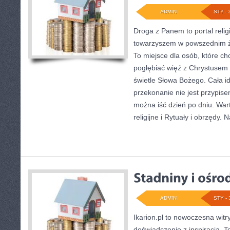
ADMIN
STY - 
Droga z Panem to portal relig
towarzyszem w powszednim ży
To miejsce dla osób, które ch
pogłębiać więź z Chrystusem
świetle Słowa Bożego. Cała id
przekonanie nie jest przypise
można iść dzień po dniu. War
religijne i Rytuały i obrzędy. 
ADMIN
STY - 
Ikarion.pl to nowoczesna witry
doświadczenie z inspiracją. T