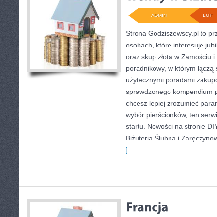
ADMIN
LUT - 
Strona Godziszewscy.pl to pr
osobach, które interesuje jubi
oraz skup złota w Zamościu i 
poradnikowy, w którym łączą s
użytecznymi poradami zakupo
sprawdzonego kompendium po 
chcesz lepiej zrozumieć para
wybór pierścionków, ten serw
startu. Nowości na stronie DIY
Biżuteria Ślubna i Zaręczyn
]