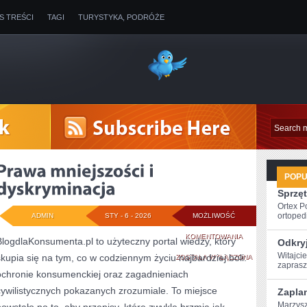
IS TREŚCI
TAGI
TURYSTYKA, PODRÓŻE
POP
Sprzęt
Ortex P
ortopedi
ADMIN
STY - 6 - 2026
MOŻLIWOŚĆ
PRAWA
KOMENTOWANIA
BlogdlaKonsumenta.pl to użyteczny portal wiedzy, który
Odkryj
Witajcie
skupia się na tym, co w codziennym życiu najbardziej boli:
MNIEJSZOŚCI
ZOSTAŁA WYŁĄCZONA
zaprasz
ochronie konsumenckiej oraz zagadnieniach
I
cywilistycznych pokazanych zrozumiale. To miejsce
Zaplan
DYSKRYMINACJA
Marzysz