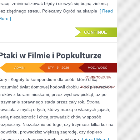
pracę, zminimalizować błędy i cieszyć się bujną zielenią
bez zbędnego stresu. Polecamy Ogród na skarpie
[ Read
More ]
CONTINUE
ADMIN
STY - 5 - 2026
MOŻLIWOŚĆ
PTAKI
KOMENTOWANIA
Kury i Koguty to kompendium dla osób, które chcą
zrozumieć świat domowej hodowli drobiu – od pierwszych
W
ZOSTAŁA WYŁĄCZONA
kroków z kurami nioskami, przez wychów piskląt, aż po
FILMIE
utrzymanie sprawnego stada przez cały rok. Strona
I
powstała z myślą o tych, którzy marzą o własnych jajach,
POPKULTURZE
cenią niezależność i chcą prowadzić chów w sposób
bezpieczny. Niezależnie od tego, czy trzymasz kilka kur na
podwórku, prowadzisz większą zagrodę, czy dopiero
planujesz przydomowy kurnik, znajdziesz
[ Read More ]