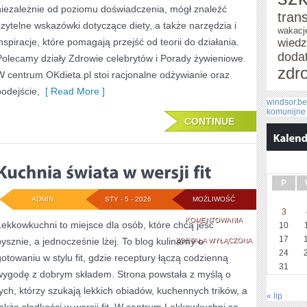
niezależnie od poziomu doświadczenia, mógł znaleźć
tran
NA
czytelne wskazówki dotyczące diety, a także narzędzia i
wakacj
inspiracje, które pomagają przejść od teorii do działania.
ZDROWIE
wied
doda
Polecamy działy Zdrowie celebrytów i Porady żywieniowe.
zdr
W centrum OKdieta.pl stoi racjonalne odżywianie oraz
podejście,
[ Read More ]
windsor.be
komunijne
CONTINUE
P
ADMIN
STY - 5 - 2026
MOŻLIWOŚĆ
3
KUCHNIA
KOMENTOWANIA
Lekkowkuchni to miejsce dla osób, które chcą jeść
10
17
pysznie, a jednocześnie lżej. To blog kulinarny o
ŚWIATA
ZOSTAŁA WYŁĄCZONA
24
gotowaniu w stylu fit, gdzie receptury łączą codzienną
W
31
wygodę z dobrym składem. Strona powstała z myślą o
WERSJI
tych, którzy szukają lekkich obiadów, kuchennych trików, a
« lip
FIT