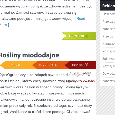
także słodkości w wersji fit. W centrum Lekkowkuchni są
codzienne wybory i pomysł, że zdrowe jedzenie może być
normalne. Zamiast sztywnych zasad pojawia się
Odwiedź 
praktyczne podejście: mniej gotowców, więcej
[ Read
Przejdź t
More ]
Zobacz pe
CONTINUE
Przejdź 
Sprawdź 
Poznaj n
Zaintry
ADMIN
STY - 5 - 2026
MOŻLIWOŚĆ
Poznaj n
ROŚLINY
KOMENTOWANIA
Dowiedz 
KącikOgrodniczy.pl to zakątek stworzone dla pasjonatów
roślin i zieleni, którzy chcą uprawiać swój ogród,
MIODODAJNE
ZOSTAŁA WYŁĄCZONA
Zobacz t
warzywnik oraz balkon w sposób prosty. Strona łączy w
sobie bazę wiedzy o kwiatach, warzywach i roślinach
balkonowych, a jednocześnie inspiruje do wprowadzania
zmian przez cały rok. Niezależnie od tego, czy masz duży
ogród, znajdziesz tu treści, które pomogą Ci zaplanować