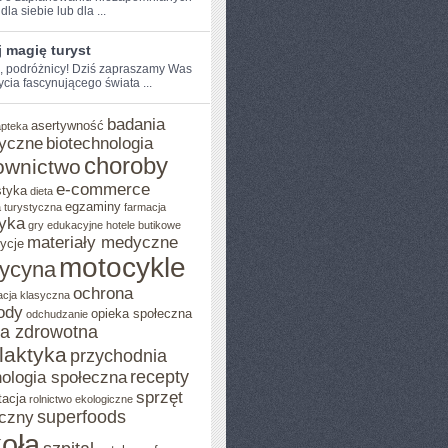
dla siebie lub dla⁣ ...
 magię turyst
e, podróżnicy!​ Dziś zapraszamy Was
ycia fascynującego świata​ ...
badania
asertywność
apteka
yczne
biotechnologia
choroby
ownictwo
e-commerce
styka
dieta
egzaminy
 turystyczna
farmacja
yka
gry edukacyjne
hotele butikowe
materiały medyczne
ycje
motocykle
ycyna
ochrona
acja klasyczna
ody
opieka społeczna
odchudzanie
ka zdrowotna
ilaktyka
przychodnia
recepty
ologia społeczna
sprzęt
tacja
rolnictwo ekologiczne
superfoods
czny
oła