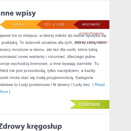
ADMIN
STY - 4 - 2026
MOŻLIWOŚĆ
INNE
KOMENTOWANIA
Speed-Ice to miejsce, w której miłość do lodów spotyka się
z praktyką. To dziennik smaków dla tych, którzy chcą robić
WPISY
ZOSTAŁA WYŁĄCZONA
desery mrożone w domu, ale też dla osób, które lubią
poznawać nowe warianty i rozumieć, dlaczego jedne
porcje wychodzą kremowe, a inne bywają ziarniste. Tu
chłód nie jest przeszkodą, tylko narzędziem, a każdy
rożek może stać się małą przyjemnością. Kategorie
ciekawe to Lody proteinowe i fit desery i Lody bez
[ Read
More ]
CONTINUE