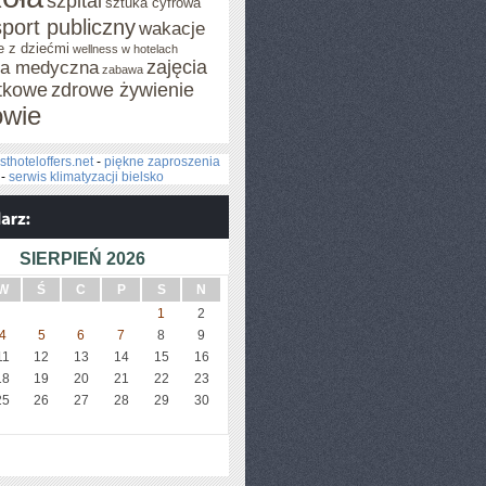
szpital
sztuka cyfrowa
sport publiczny
wakacje
e z dziećmi
wellness w hotelach
zajęcia
za medyczna
zabawa
tkowe
zdrowe żywienie
owie
sthoteloffers.net
-
piękne zaproszenia
-
serwis klimatyzacji bielsko
SIERPIEŃ 2026
W
Ś
C
P
S
N
1
2
4
5
6
7
8
9
11
12
13
14
15
16
18
19
20
21
22
23
25
26
27
28
29
30