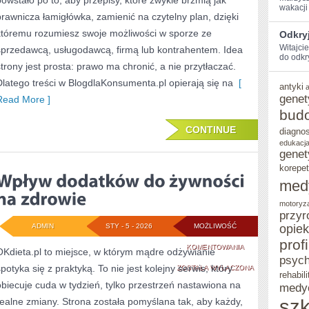
powstało po to, aby przepisy, które zwykle brzmią jak
wakacji 
prawnicza łamigłówka, zamienić na czytelny plan, dzięki
któremu rozumiesz swoje możliwości w sporze ze
Odkryj
Witajci
sprzedawcą, usługodawcą, firmą lub kontrahentem. Idea
do ‌odkr
strony jest prosta: prawo ma chronić, a nie przytłaczać.
Dlatego treści w BlogdlaKonsumenta.pl opierają się na
[
antyki
genet
Read More ]
bud
CONTINUE
diagno
edukacja
genet
korepet
med
motoryz
przyr
ADMIN
STY - 5 - 2026
MOŻLIWOŚĆ
opie
prof
WPŁYW
KOMENTOWANIA
OKdieta.pl to miejsce, w którym mądre odżywianie
psych
spotyka się z praktyką. To nie jest kolejny serwis, który
DODATKÓW
ZOSTAŁA WYŁĄCZONA
rehabili
obiecuje cuda w tydzień, tylko przestrzeń nastawiona na
medy
DO
szk
realne zmiany. Strona została pomyślana tak, aby każdy,
ŻYWNOŚCI