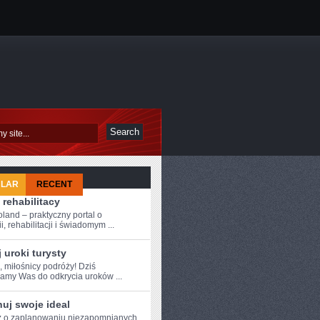
ULAR
RECENT
 rehabilitacy
oland – praktyczny portal o
i, rehabilitacji i świadomym ...
 uroki turysty
, miłośnicy podróży!⁤ Dziś
amy Was do odkrycia uroków ...
uj swoje ideal
 o ‍zaplanowaniu⁢ niezapomnianych