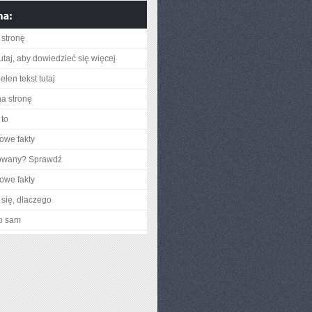
stronę
utaj, aby dowiedzieć się więcej
łen tekst tutaj
na stronę
to
owe fakty
gowany? Sprawdź
owe fakty
się, dlaczego
o sam