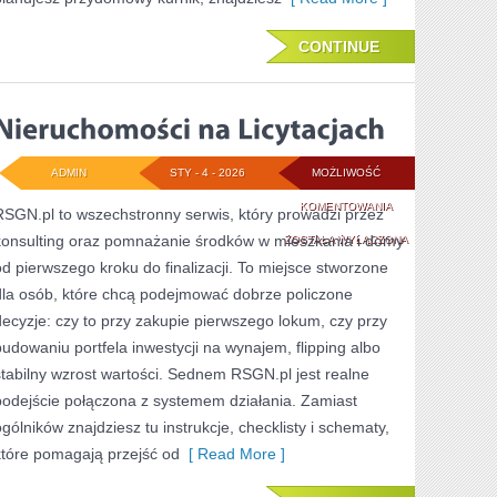
CONTINUE
ADMIN
STY - 4 - 2026
MOŻLIWOŚĆ
NIERUCHOMOŚCI
KOMENTOWANIA
RSGN.pl to wszechstronny serwis, który prowadzi przez
konsulting oraz pomnażanie środków w mieszkania i domy
NA
ZOSTAŁA WYŁĄCZONA
od pierwszego kroku do finalizacji. To miejsce stworzone
LICYTACJACH
dla osób, które chcą podejmować dobrze policzone
decyzje: czy to przy zakupie pierwszego lokum, czy przy
budowaniu portfela inwestycji na wynajem, flipping albo
stabilny wzrost wartości. Sednem RSGN.pl jest realne
podejście połączona z systemem działania. Zamiast
ogólników znajdziesz tu instrukcje, checklisty i schematy,
które pomagają przejść od
[ Read More ]