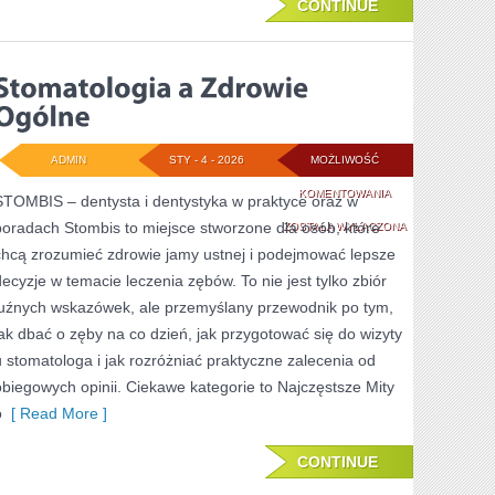
CONTINUE
ADMIN
STY - 4 - 2026
MOŻLIWOŚĆ
STOMATOLOGIA
KOMENTOWANIA
STOMBIS – dentysta i dentystyka w praktyce oraz w
poradach Stombis to miejsce stworzone dla osób, które
A
ZOSTAŁA WYŁĄCZONA
chcą zrozumieć zdrowie jamy ustnej i podejmować lepsze
ZDROWIE
decyzje w temacie leczenia zębów. To nie jest tylko zbiór
OGÓLNE
luźnych wskazówek, ale przemyślany przewodnik po tym,
jak dbać o zęby na co dzień, jak przygotować się do wizyty
u stomatologa i jak rozróżniać praktyczne zalecenia od
obiegowych opinii. Ciekawe kategorie to Najczęstsze Mity
o
[ Read More ]
CONTINUE