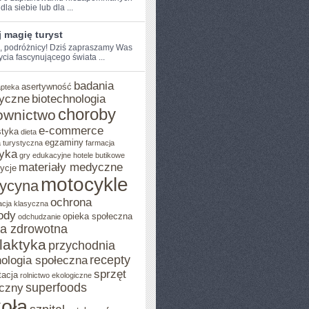
dla siebie lub dla⁣ ...
M
 magię turyst
e, podróżnicy!​ Dziś zapraszamy Was
ycia fascynującego świata​ ...
badania
asertywność
apteka
yczne
biotechnologia
choroby
ownictwo
e-commerce
styka
dieta
egzaminy
 turystyczna
farmacja
yka
gry edukacyjne
hotele butikowe
materiały medyczne
ycje
motocykle
ycyna
ochrona
acja klasyczna
ody
opieka społeczna
odchudzanie
ka zdrowotna
ilaktyka
przychodnia
recepty
ologia społeczna
sprzęt
tacja
rolnictwo ekologiczne
superfoods
czny
oła