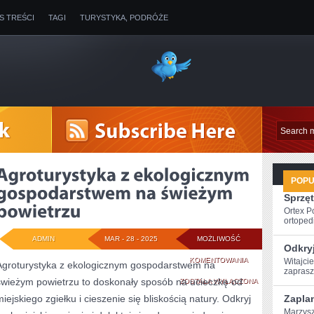
IS TREŚCI
TAGI
TURYSTYKA, PODRÓŻE
POP
Sprzęt
Ortex P
ortopedi
ADMIN
MAR - 28 - 2025
MOŻLIWOŚĆ
Odkryj
AGROTURYSTYKA
KOMENTOWANIA
Witajcie
Agroturystyka z ekologicznym gospodarstwem na
zaprasz
świeżym powietrzu to doskonały sposób na ucieczkę od
Z
ZOSTAŁA WYŁĄCZONA
miejskiego zgiełku i cieszenie się bliskością natury. Odkryj
Zaplan
EKOLOGICZNYM
Marzysz