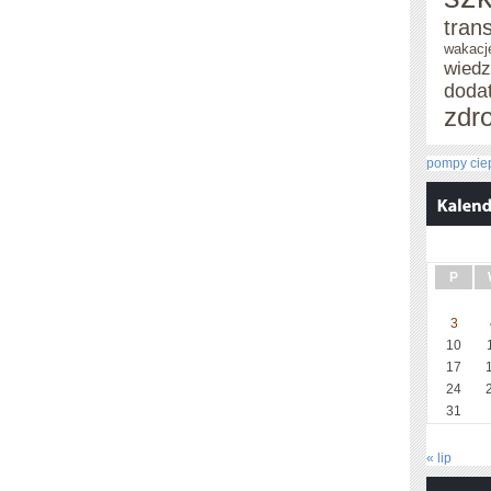
tran
wakacj
wied
doda
zdr
pompy ciep
P
3
10
17
24
31
« lip