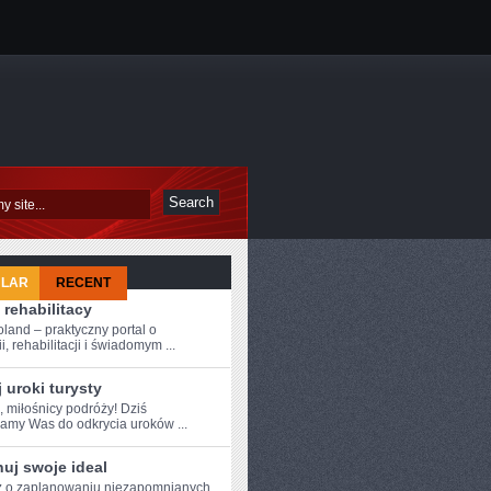
ULAR
RECENT
 rehabilitacy
oland – praktyczny portal o
i, rehabilitacji i świadomym ...
 uroki turysty
, miłośnicy podróży!⁤ Dziś
amy Was do odkrycia uroków ...
uj swoje ideal
 o ‍zaplanowaniu⁢ niezapomnianych