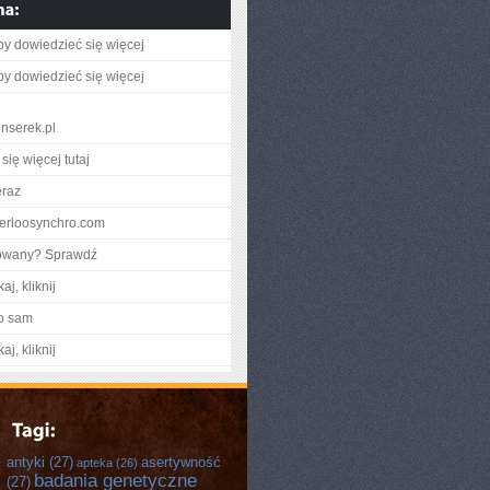
aby dowiedzieć się więcej
aby dowiedzieć się więcej
nserek.pl
się więcej tutaj
eraz
aterloosynchro.com
gowany? Sprawdź
aj, kliknij
o sam
aj, kliknij
antyki
(27)
asertywność
apteka
(26)
badania genetyczne
(27)