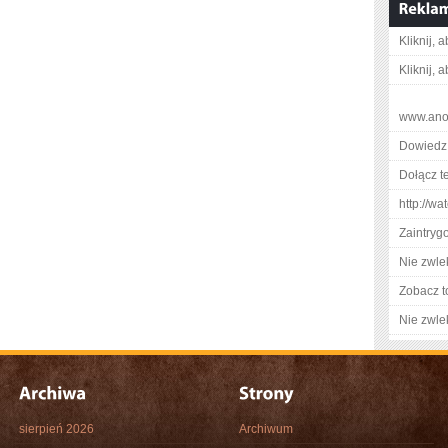
Kliknij, 
Kliknij, 
www.ano
Dowiedz 
Dołącz t
http://w
Zaintry
Nie zwlek
Zobacz t
Nie zwlek
sierpień 2026
Archiwum