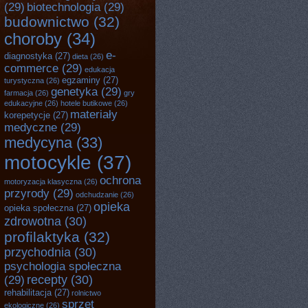
(29)
biotechnologia
(29)
budownictwo
(32)
choroby
(34)
e-
diagnostyka
(27)
dieta
(26)
commerce
(29)
edukacja
egzaminy
(27)
turystyczna
(26)
genetyka
(29)
farmacja
(26)
gry
edukacyjne
(26)
hotele butikowe
(26)
materiały
korepetycje
(27)
medyczne
(29)
medycyna
(33)
motocykle
(37)
ochrona
motoryzacja klasyczna
(26)
przyrody
(29)
odchudzanie
(26)
opieka
opieka społeczna
(27)
zdrowotna
(30)
profilaktyka
(32)
przychodnia
(30)
psychologia społeczna
recepty
(30)
(29)
rehabilitacja
(27)
rolnictwo
sprzęt
ekologiczne
(26)