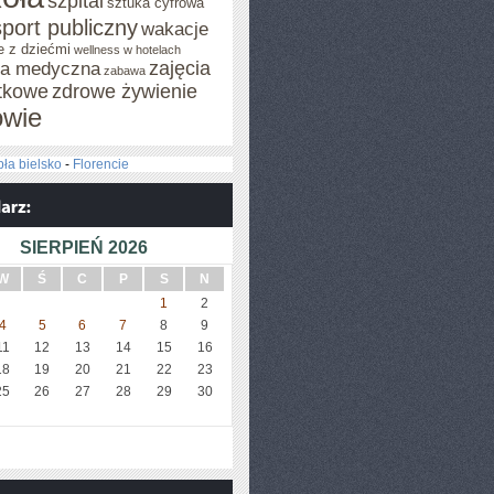
szpital
sztuka cyfrowa
sport publiczny
wakacje
e z dziećmi
wellness w hotelach
zajęcia
za medyczna
zabawa
tkowe
zdrowe żywienie
owie
ła bielsko
-
Florencie
SIERPIEŃ 2026
W
Ś
C
P
S
N
1
2
4
5
6
7
8
9
11
12
13
14
15
16
18
19
20
21
22
23
25
26
27
28
29
30