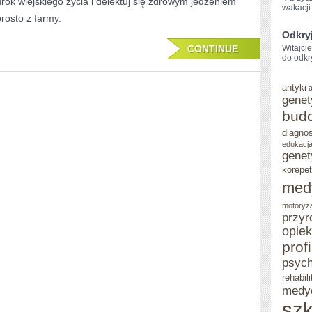
urok wiejskiego życia i delektuj się zdrowym jedzeniem
wakacji 
GOSPODARSTWE
prosto z farmy.
NA
Odkryj
CONTINUE
Witajci
ŚWIEŻYM
do ‌odkr
POWIETRZU
antyki
genet
bud
diagno
edukacja
genet
korepet
med
motoryz
przyr
opie
prof
psych
rehabili
medy
szk