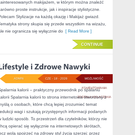
zainteresowanych makijażem, w którym można znaleźć
arówno proste instrukcje, jak i inspiracje stylistyczne.
Polecam Stylizacje na każdą okazję i Makijaż gwiazd.
Tematyka strony skupia się przede wszystkim na wizażu,
ale nie ogranicza się wyłącznie do
[ Read More ]
CONTINUE
ADMIN
CZE - 18 - 2026
MOŻLIWOŚĆ
LIFESTYLE
KOMENTOWANIA
Spalarnia kalorii – praktyczny przewodnik po spalaniu
kalorii Spalarnia kalorii to strona internetowa stworzony z
I
ZOSTAŁA WYŁĄCZONA
myślą o osobach, które chcą lepiej zrozumieć temat
ZDROWE
redukcji wagi i szukają przystępnych informacji podanych
NAWYKI
w ludzki sposób. To przestrzeń dla czytelników, którzy nie
chcą opierać się wyłącznie na internetowych skrótach,
lecz wolą spojrzeć na zdrowy styl życia szerzej: przez