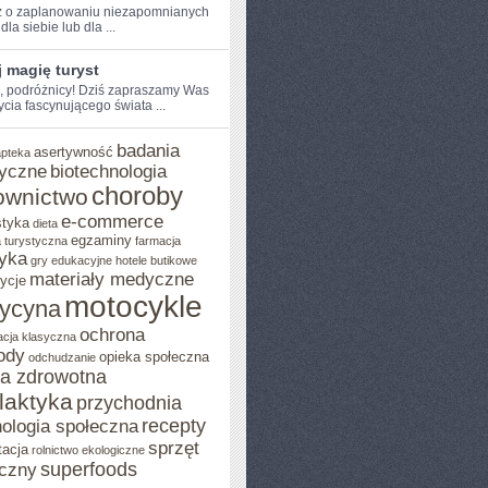
 o ‍zaplanowaniu⁢ niezapomnianych
dla siebie lub dla⁣ ...
 magię turyst
e, podróżnicy!​ Dziś zapraszamy Was
ycia fascynującego świata​ ...
badania
asertywność
apteka
yczne
biotechnologia
choroby
ownictwo
e-commerce
styka
dieta
egzaminy
 turystyczna
farmacja
yka
gry edukacyjne
hotele butikowe
materiały medyczne
ycje
motocykle
ycyna
ochrona
acja klasyczna
ody
opieka społeczna
odchudzanie
ka zdrowotna
ilaktyka
przychodnia
recepty
ologia społeczna
sprzęt
tacja
rolnictwo ekologiczne
superfoods
czny