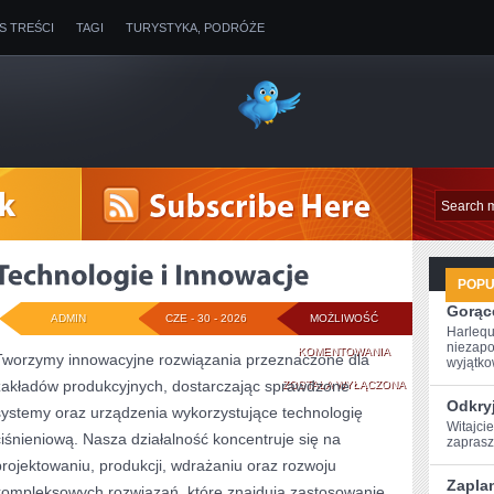
IS TREŚCI
TAGI
TURYSTYKA, PODRÓŻE
POP
Gorące
ADMIN
CZE - 30 - 2026
MOŻLIWOŚĆ
Harlequ
niezapo
TECHNOLOGIE
KOMENTOWANIA
Tworzymy innowacyjne rozwiązania przeznaczone dla
wyjątkow
zakładów produkcyjnych, dostarczając sprawdzone
I
ZOSTAŁA WYŁĄCZONA
Odkryj
systemy oraz urządzenia wykorzystujące technologię
INNOWACJE
Witajcie
ciśnieniową. Nasza działalność koncentruje się na
zaprasz
projektowaniu, produkcji, wdrażaniu oraz rozwoju
Zaplan
kompleksowych rozwiązań, które znajdują zastosowanie