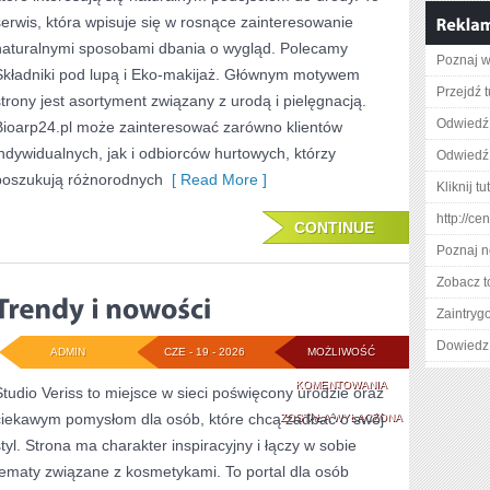
serwis, która wpisuje się w rosnące zainteresowanie
naturalnymi sposobami dbania o wygląd. Polecamy
Poznaj w
Składniki pod lupą i Eko-makijaż. Głównym motywem
Przejdź t
strony jest asortyment związany z urodą i pielęgnacją.
Odwiedź 
Bioarp24.pl może zainteresować zarówno klientów
indywidualnych, jak i odbiorców hurtowych, którzy
Odwiedź 
poszukują różnorodnych
[ Read More ]
Kliknij t
http://ce
CONTINUE
Poznaj n
Zobacz t
Zaintry
Dowiedz 
ADMIN
CZE - 19 - 2026
MOŻLIWOŚĆ
TRENDY
KOMENTOWANIA
Studio Veriss to miejsce w sieci poświęcony urodzie oraz
ciekawym pomysłom dla osób, które chcą zadbać o swój
I
ZOSTAŁA WYŁĄCZONA
styl. Strona ma charakter inspiracyjny i łączy w sobie
NOWOŚCI
tematy związane z kosmetykami. To portal dla osób