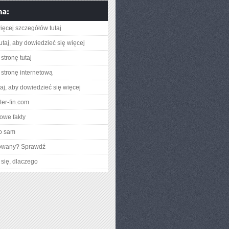
ięcej szczegółów tutaj
utaj, aby dowiedzieć się więcej
stronę tutaj
stronę internetową
utaj, aby dowiedzieć się więcej
nter-fin.com
owe fakty
o sam
gowany? Sprawdź
się, dlaczego