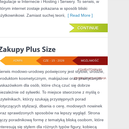
Regulacje w Internecie i Hosting i Serwery. To serwis, w
którym internet zostaje pokazana w sposób bliski
użytkownikowi. Zamiast suchej teorii,
[ Read More ]
CONTINUE
ADMIN
CZE - 15 - 2026
MOŻLIWOŚĆ
ZAKUPY
KOMENTOWANIA
Serwis modowo-urodowy poświęcony jest stylowi, urodzie,
produktom kosmetycznym, makijażowi oraz praktycznym
PLUS
ZOSTAŁA WYŁĄCZONA
wskazówkom dla osób, które chcą czuć się dobrze
SIZE
niezależnie od sylwetki. To miejsce stworzone z myślą o
czytelnikach, którzy szukają przystępnych porad
dotyczących stylizacji, dbania o cerę, modowych nowinek
oraz sprawdzonych sposobów na lepszy wygląd. Strona
łączy poradnikową formę z tematyką bliską osobom, które
interesują się stylem dla różnych typów figury, kobiecą