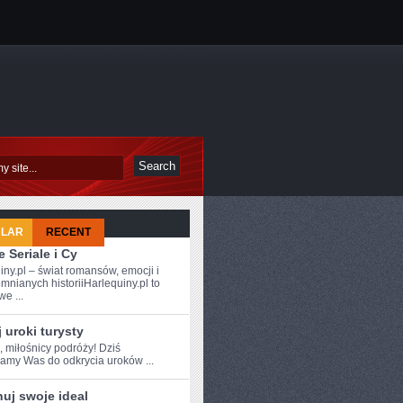
ULAR
RECENT
 Seriale i Cy
iny.pl – świat romansów, emocji i
mnianych historiiHarlequiny.pl to
e ...
 uroki turysty
, miłośnicy podróży!⁤ Dziś
amy Was do odkrycia uroków ...
uj swoje ideal