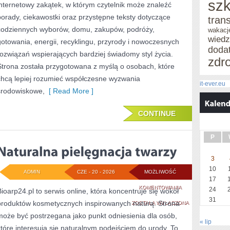
szk
internetowy zakątek, w którym czytelnik może znaleźć
porady, ciekawostki oraz przystępne teksty dotyczące
tran
codziennych wyborów, domu, zakupów, podróży,
wakacj
wied
gotowania, energii, recyklingu, przyrody i nowoczesnych
doda
rozwiązań wspierających bardziej świadomy styl życia.
zdr
Strona została przygotowana z myślą o osobach, które
chcą lepiej rozumieć współczesne wyzwania
it-ever.eu
środowiskowe,
[ Read More ]
CONTINUE
P
3
10
ADMIN
CZE - 20 - 2026
MOŻLIWOŚĆ
17
NATURALNA
KOMENTOWANIA
24
Bioarp24.pl to serwis online, która koncentruje się wokół
31
produktów kosmetycznych inspirowanych naturą. Strona
PIELĘGNACJA
ZOSTAŁA WYŁĄCZONA
może być postrzegana jako punkt odniesienia dla osób,
TWARZY
« lip
które interesują się naturalnym podejściem do urody. To