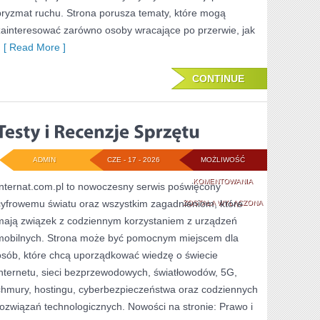
pryzmat ruchu. Strona porusza tematy, które mogą
zainteresować zarówno osoby wracające po przerwie, jak
[ Read More ]
CONTINUE
ADMIN
CZE - 17 - 2026
MOŻLIWOŚĆ
TESTY
KOMENTOWANIA
Internat.com.pl to nowoczesny serwis poświęcony
cyfrowemu światu oraz wszystkim zagadnieniom, które
I
ZOSTAŁA WYŁĄCZONA
mają związek z codziennym korzystaniem z urządzeń
RECENZJE
mobilnych. Strona może być pomocnym miejscem dla
SPRZĘTU
osób, które chcą uporządkować wiedzę o świecie
internetu, sieci bezprzewodowych, światłowodów, 5G,
chmury, hostingu, cyberbezpieczeństwa oraz codziennych
rozwiązań technologicznych. Nowości na stronie: Prawo i