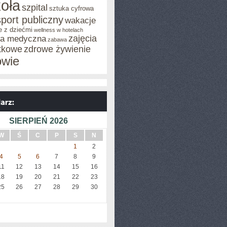
oła
szpital
sztuka cyfrowa
sport publiczny
wakacje
e z dziećmi
wellness w hotelach
zajęcia
za medyczna
zabawa
tkowe
zdrowe żywienie
owie
SIERPIEŃ 2026
W
Ś
C
P
S
N
1
2
4
5
6
7
8
9
11
12
13
14
15
16
18
19
20
21
22
23
25
26
27
28
29
30