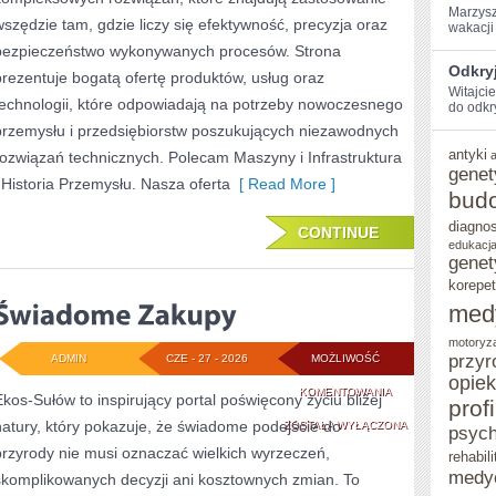
Marzysz
wszędzie tam, gdzie liczy się efektywność, precyzja oraz
wakacji 
bezpieczeństwo wykonywanych procesów. Strona
Odkryj
prezentuje bogatą ofertę produktów, usług oraz
Witajci
technologii, które odpowiadają na potrzeby nowoczesnego
do ‌odkr
przemysłu i przedsiębiorstw poszukujących niezawodnych
antyki
rozwiązań technicznych. Polecam Maszyny i Infrastruktura
genet
i Historia Przemysłu. Nasza oferta
[ Read More ]
bud
diagno
CONTINUE
edukacja
genet
korepet
med
motoryz
przyr
ADMIN
CZE - 27 - 2026
MOŻLIWOŚĆ
opie
ŚWIADOME
KOMENTOWANIA
Ekos-Sułów to inspirujący portal poświęcony życiu bliżej
prof
natury, który pokazuje, że świadome podejście do
ZAKUPY
ZOSTAŁA WYŁĄCZONA
psych
przyrody nie musi oznaczać wielkich wyrzeczeń,
rehabili
medy
skomplikowanych decyzji ani kosztownych zmian. To