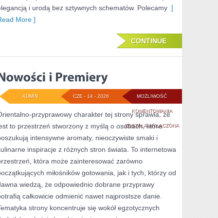
elegancją i urodą bez sztywnych schematów. Polecamy
[
Read More ]
CONTINUE
ADMIN
CZE - 14 - 2026
MOŻLIWOŚĆ
NOWOŚCI
KOMENTOWANIA
Orientalno-przyprawowy charakter tej strony sprawia, że
jest to przestrzeń stworzony z myślą o osobach, które
I
ZOSTAŁA WYŁĄCZONA
poszukują intensywne aromaty, nieoczywiste smaki i
PREMIERY
kulinarne inspiracje z różnych stron świata. To internetowa
przestrzeń, która może zainteresować zarówno
początkujących miłośników gotowania, jak i tych, którzy od
dawna wiedzą, że odpowiednio dobrane przyprawy
potrafią całkowicie odmienić nawet najprostsze danie.
Tematyka strony koncentruje się wokół egzotycznych