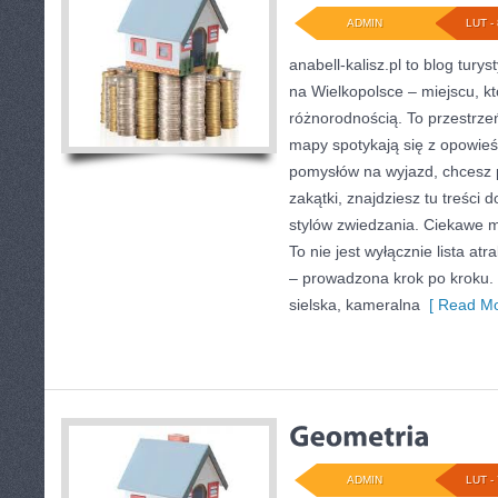
ADMIN
LUT - 
anabell-kalisz.pl to blog tur
na Wielkopolsce – miejscu, kt
różnorodnością. To przestrze
mapy spotykają się z opowieś
pomysłów na wyjazd, chcesz 
zakątki, znajdziesz tu treśc
stylów zwiedzania. Ciekawe mi
To nie jest wyłącznie lista atr
– prowadzona krok po kroku. 
sielska, kameralna
[ Read Mo
ADMIN
LUT - 