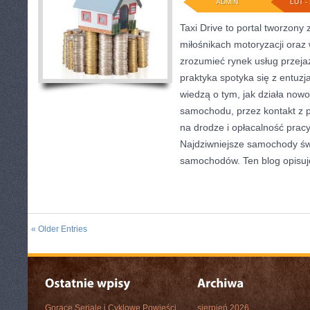
ADMIN
LUT - 
Taxi Drive to portal tworzony
miłośnikach motoryzacji oraz 
zrozumieć rynek usług przeja
praktyka spotyka się z entuz
wiedzą o tym, jak działa now
samochodu, przez kontakt z 
na drodze i opłacalność prac
Najdziwniejsze samochody świa
samochodów. Ten blog opisuje
« Older Entries
Gorące Seriale i Cyklowe Powieści
sierpień 2026