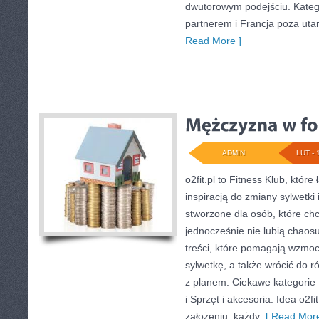
dwutorowym podejściu. Katego
partnerem i Francja poza uta
Read More ]
ADMIN
LUT - 
o2fit.pl to Fitness Klub, któr
inspiracją do zmiany sylwetki i
stworzone dla osób, które chc
jednocześnie nie lubią chaosu
treści, które pomagają wzmoc
sylwetkę, a także wrócić do r
z planem. Ciekawe kategorie t
i Sprzęt i akcesoria. Idea o2fi
założeniu: każdy
[ Read More