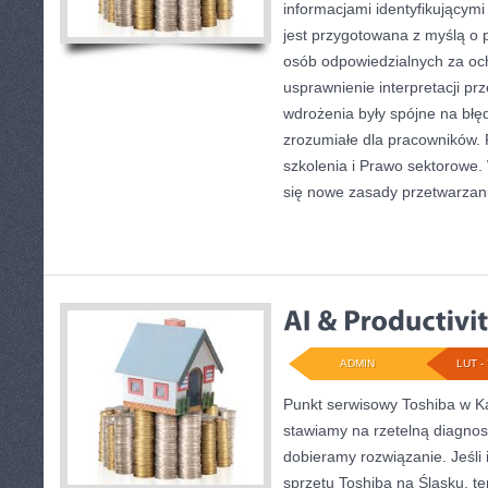
informacjami identyfikujący
jest przygotowana z myślą o 
osób odpowiedzialnych za och
usprawnienie interpretacji pr
wdrożenia były spójne na błę
zrozumiałe dla pracowników.
szkolenia i Prawo sektorowe.
się nowe zasady przetwarzan
ADMIN
LUT - 
Punkt serwisowy Toshiba w Ka
stawiamy na rzetelną diagnos
dobieramy rozwiązanie. Jeśli
sprzętu Toshiba na Śląsku, t