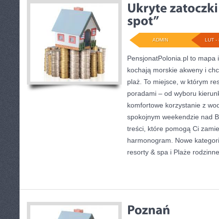
ADMIN
LUT - 
PensjonatPolonia.pl to mapa in
kochają morskie akweny i chc
plaż. To miejsce, w którym re
poradami – od wyboru kierunk
komfortowe korzystanie z wod
spokojnym weekendzie nad Ba
treści, które pomogą Ci zam
harmonogram. Nowe kategorie
resorty & spa i Plaże rodzinn