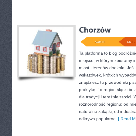
ADMIN
LUT - 
Ta platforma to blog podróżn
miejsce, w którym zbieramy i
miast i terenów dookoła. Jeś
wskazówek, krótkich wypadów 
znajdziesz tu przewodniki pis
praktykę. To region śląski be
dla tradycji i teraźniejszości
różnorodność regionu: od mie
naturalne zakątki, od industri
odkrywa popularne
[ Read Mo