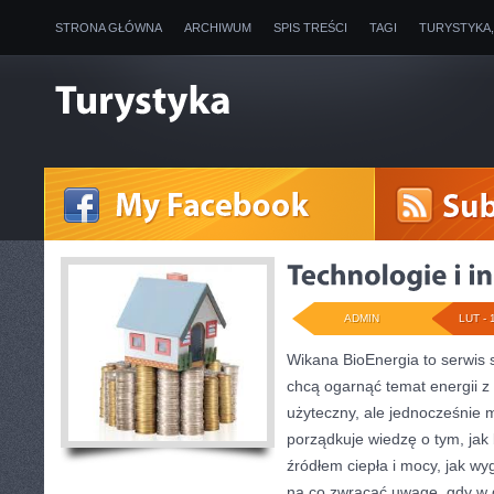
STRONA GŁÓWNA
ARCHIWUM
SPIS TREŚCI
TAGI
TURYSTYKA
ADMIN
LUT - 
Wikana BioEnergia to serwis 
chcą ogarnąć temat energii 
użyteczny, ale jednocześnie 
porządkuje wiedzę o tym, jak
źródłem ciepła i mocy, jak wy
na co zwracać uwagę, gdy w 