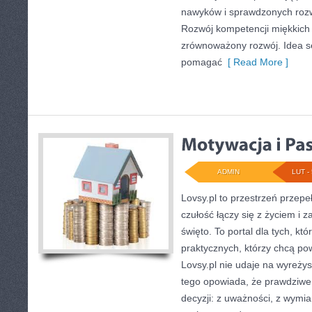
nawyków i sprawdzonych rozw
Rozwój kompetencji miękkich 
zrównoważony rozwój. Idea se
pomagać
[ Read More ]
ADMIN
LUT - 
Lovsy.pl to przestrzeń przep
czułość łączy się z życiem i 
święto. To portal dla tych, któ
praktycznych, którzy chcą po
Lovsy.pl nie udaje na wyreży
tego opowiada, że prawdziwe 
decyzji: z uważności, z wymian