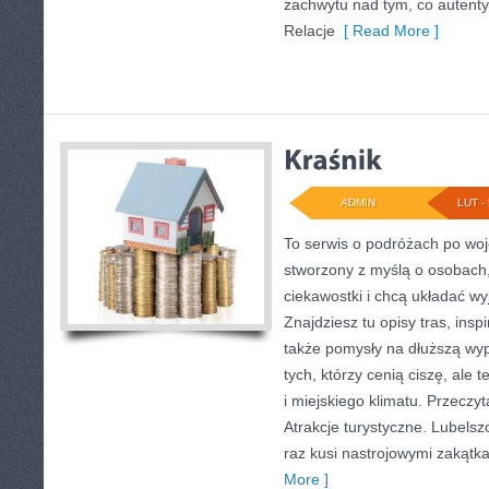
zachwytu nad tym, co autent
Relacje
[ Read More ]
ADMIN
LUT - 
To serwis o podróżach po woj
stworzony z myślą o osobach, 
ciekawostki i chcą układać w
Znajdziesz tu opisy tras, insp
także pomysły na dłuższą wyp
tych, którzy cenią ciszę, ale 
i miejskiego klimatu. Przeczyta
Atrakcje turystyczne. Lubelsz
raz kusi nastrojowymi zakątk
More ]