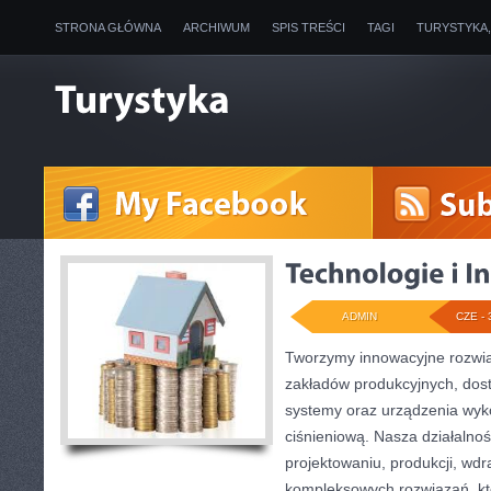
STRONA GŁÓWNA
ARCHIWUM
SPIS TREŚCI
TAGI
TURYSTYKA
ADMIN
CZE - 
Tworzymy innowacyjne rozwią
zakładów produkcyjnych, dos
systemy oraz urządzenia wyko
ciśnieniową. Nasza działalnoś
projektowaniu, produkcji, wdr
kompleksowych rozwiązań, kt