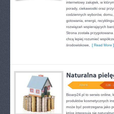
internetowy zakątek, w który
porady, ciekawostki oraz prz
codziennych wyborów, domu,
gotowania, energii, recykling
rozwiązań wspierających bardz
Strona została przygotowana 
chcą lepiej rozumieć współc
środowiskowe,
[ Read More ]
ADMIN
CZE - 
Bioarp24.pl to serwis online, 
produktów kosmetycznych ins
może być postrzegana jako pu
które interesują się naturaln