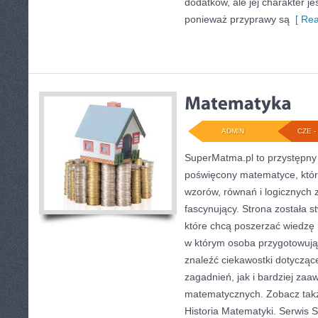
dodatków, ale jej charakter je
ponieważ przyprawy są
[ Rea
ADMIN
CZE - 
SuperMatma.pl to przystępny 
poświęcony matematyce, który
wzorów, równań i logicznych 
fascynujący. Strona została 
które chcą poszerzać wiedzę
w którym osoba przygotowuj
znaleźć ciekawostki dotyczą
zagadnień, jak i bardziej z
matematycznych. Zobacz takż
Historia Matematyki. Serwis 