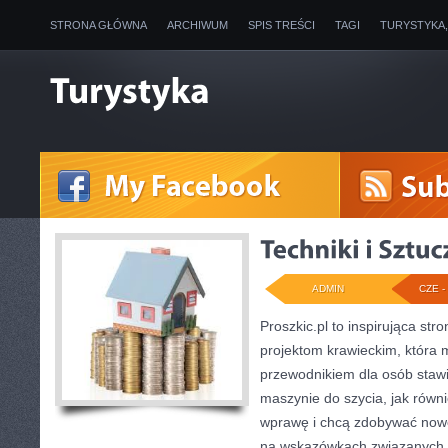
STRONA GŁÓWNA
ARCHIWUM
SPIS TREŚCI
TAGI
TURYSTYKA
ADMIN
CZE - 
Proszkic.pl to inspirująca st
projektom krawieckim, która 
przewodnikiem dla osób stawi
maszynie do szycia, jak równi
wprawę i chcą zdobywać nowe
na wskazówkach związanych z