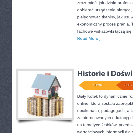
zrozumieć, jak działa profesjo
dobierać urządzenia piorące, 
pielęgnować tkaniny, jak usu
ekonomiczny proces prania. T
fachowe wskazówki łączą się 
Read More ]
ADMIN
CZE - 
Biały Kotek to dynamicznie ro
online, która została zaproje
opiekunach, pedagogach, a t
zainteresowanych edukacją dz
na tematyce żłobków, przedszk
wartościowych informacji dla