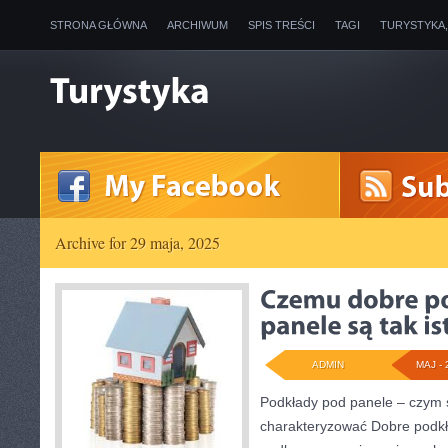
STRONA GŁÓWNA
ARCHIWUM
SPIS TREŚCI
TAGI
TURYSTYKA
Archive for 29 maja, 2025
ADMIN
MAJ - 
Podkłady pod panele – czym 
charakteryzować Dobre podk