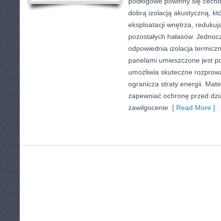
podłogowe powinny się cecho
dobrą izolacją akustyczną, k
eksploatacji wnętrza, reduku
pozostałych hałasów. Jednoc
odpowiednia izolacja termicz
panelami umieszczone jest p
umożliwia skuteczne rozprowa
ogranicza straty energii. Mat
zapewniać ochronę przed dzia
zawilgocenie
[ Read More ]