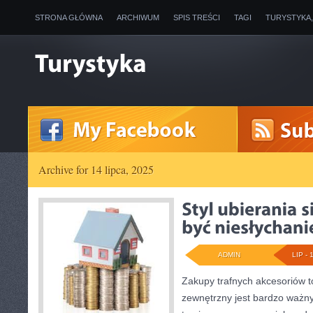
STRONA GŁÓWNA
ARCHIWUM
SPIS TREŚCI
TAGI
TURYSTYKA
Archive for 14 lipca, 2025
ADMIN
LIP - 
Zakupy trafnych akcesoriów 
zewnętrzny jest bardzo ważn