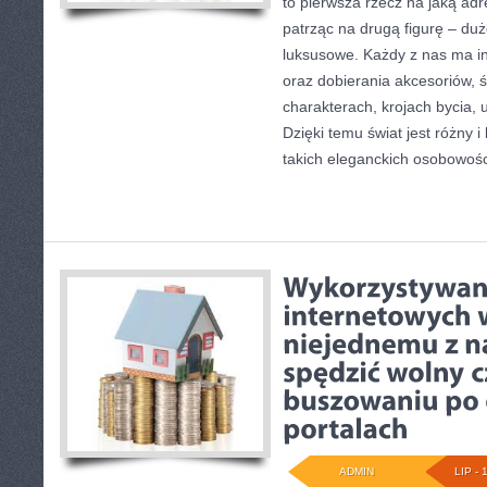
to pierwsza rzecz na jaką ad
patrząc na drugą figurę – du
luksusowe. Każdy z nas ma in
oraz dobierania akcesoriów, 
charakterach, krojach bycia, 
Dzięki temu świat jest różny 
takich eleganckich osobowoś
ADMIN
LIP - 