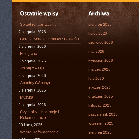
Sprzęt rehabilitacyjny
sierpień 2026
7 sierpnia, 2026
lipiec 2026
Gorące Seriale i Cyklowe Powieści
czerwiec 2026
6 sierpnia, 2026
maj 2026
Fotografia
kwiecień 2026
5 sierpnia, 2026
Trenuj z Pasją
marzec 2026
4 sierpnia, 2026
luty 2026
Apeniny (Włochy)
styczeń 2026
3 sierpnia, 2026
grudzień 2025
Muzyka
1 sierpnia, 2026
listopad 2025
Czytelnicze Inspiracje i
październik 2025
Rekomendacje
wrzesień 2025
30 lipca, 2026
Wasze Doświadczenia
sierpień 2025