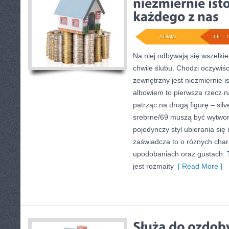
ADMIN
LIP - 
Na niej odbywają się wszelki
chwile ślubu. Chodzi oczywiś
zewnętrzny jest niezmiernie i
albowiem to pierwsza rzecz n
patrząc na drugą figurę – silve
srebrne/69 muszą być wytwo
pojedynczy styl ubierania się 
zaświadcza to o różnych chara
upodobaniach oraz gustach. T
jest rozmaity
[ Read More ]