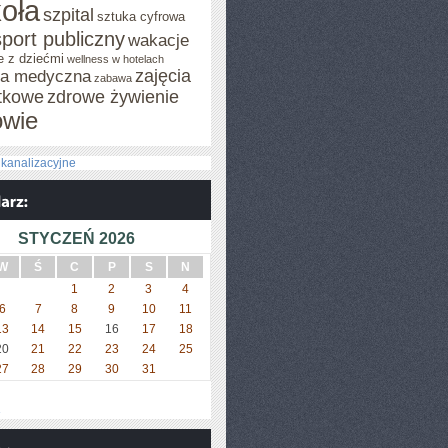
oła
szpital
sztuka cyfrowa
sport publiczny
wakacje
e z dziećmi
wellness w hotelach
zajęcia
za medyczna
zabawa
tkowe
zdrowe żywienie
owie
kanalizacyjne
STYCZEŃ 2026
W
Ś
C
P
S
N
1
2
3
4
6
7
8
9
10
11
13
14
15
16
17
18
20
21
22
23
24
25
27
28
29
30
31
»