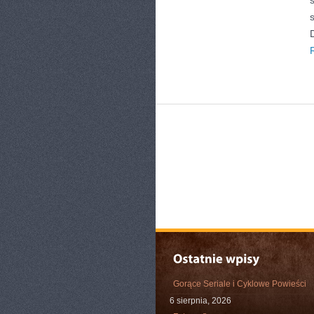
Gorące Seriale i Cyklowe Powieści
6 sierpnia, 2026