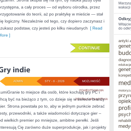
egzamin. Strona skupia się na tym, by nauka jazdy była
Marzysz
przystępna, a cały proces — od wyboru ośrodka, przez
wakacji 
przygotowanie do teorii, aż po praktykę w mieście — stał
Odkryj
się logiczny. Niezależnie od tego, czy dopiero zaczynasz i
Witajci
szukasz podstaw, czy jesteś po kilku nieudanych
[ Read
do ‌odkr
More ]
antyki
genet
CONTINUE
bud
diagno
edukacja
genet
korepet
med
ADMIN
STY - 6 - 2026
MOŻLIWOŚĆ
GRY
KOMENTOWANIA
motoryz
LumiGranie to miejsce dla osób, które kochają gry PC i
przyr
chcą być na bieżąco z tym, co dzieje się w świecie branży
INDIE
ZOSTAŁA WYŁĄCZONA
opie
gier. Strona powstała po to, aby w jednym punkcie zebrać
prof
testy, przewodniki, a także wiadomości dotyczące gier –
psych
od wielkich premier po mniejsze, ambitne perełki. Jeśli
rehabili
medy
interesują Cię zarówno duże superprodukcje, jak i projekty