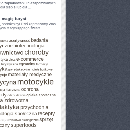
 o ‍zaplanowaniu⁢ niezapomnianych
dla siebie lub dla⁣ ...
 magię turyst
e, podróżnicy!​ Dziś zapraszamy Was
ycia fascynującego świata​ ...
badania
asertywność
apteka
yczne
biotechnologia
choroby
ownictwo
e-commerce
styka
dieta
egzaminy
 turystyczna
farmacja
yka
gry edukacyjne
hotele butikowe
materiały medyczne
ycje
motocykle
ycyna
ochrona
acja klasyczna
ody
opieka społeczna
odchudzanie
ka zdrowotna
ilaktyka
przychodnia
recepty
ologia społeczna
sprzęt
tacja
rolnictwo ekologiczne
superfoods
czny