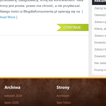
sprzedawcą, usługodawcą, firmą lub kontrahentem. Idea
strony jest prosta: prawo ma chronić, a nie przytłaczać.
Zajrzyj tu
Dlatego treści w BlogdlaKonsumenta.pl opierają się na
[
Odwiedź 
Read More ]
Zobacz p
CONTINUE
Kliknij, 
Zobacz w
Dowiedz 
Zobacz t
Dowiedz 
Nie zwlek
Poznaj n
sierpień 2026
Archiwum
lipiec 2026
Spis Treści