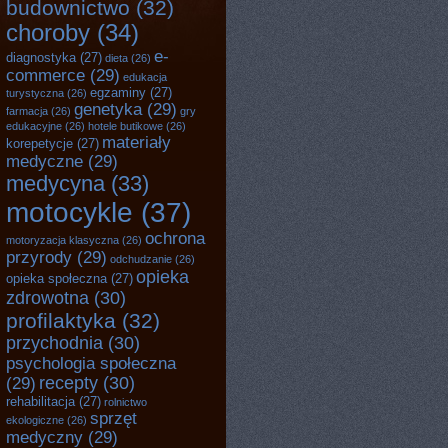
budownictwo
(32)
choroby
(34)
e-
diagnostyka
(27)
dieta
(26)
commerce
(29)
edukacja
egzaminy
(27)
turystyczna
(26)
genetyka
(29)
farmacja
(26)
gry
edukacyjne
(26)
hotele butikowe
(26)
materiały
korepetycje
(27)
medyczne
(29)
medycyna
(33)
motocykle
(37)
ochrona
motoryzacja klasyczna
(26)
przyrody
(29)
odchudzanie
(26)
opieka
opieka społeczna
(27)
zdrowotna
(30)
profilaktyka
(32)
przychodnia
(30)
psychologia społeczna
recepty
(30)
(29)
rehabilitacja
(27)
rolnictwo
sprzęt
ekologiczne
(26)
medyczny
(29)