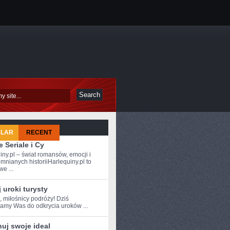
ULAR
RECENT
 Seriale i Cy
iny.pl – świat romansów, emocji i
mnianych historiiHarlequiny.pl to
e ...
 uroki turysty
, miłośnicy podróży!⁤ Dziś
amy Was do odkrycia uroków ...
uj swoje ideal