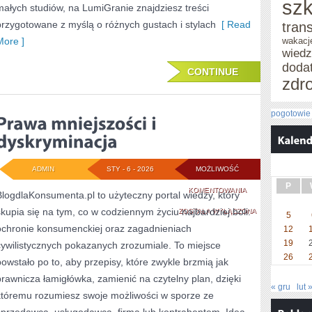
szk
małych studiów, na LumiGranie znajdziesz treści
przygotowane z myślą o różnych gustach i stylach
[ Read
tran
More ]
wakacj
wied
doda
CONTINUE
zdr
pogotowie 
ADMIN
STY - 6 - 2026
MOŻLIWOŚĆ
P
PRAWA
KOMENTOWANIA
BlogdlaKonsumenta.pl to użyteczny portal wiedzy, który
skupia się na tym, co w codziennym życiu najbardziej boli:
MNIEJSZOŚCI
ZOSTAŁA WYŁĄCZONA
5
ochronie konsumenckiej oraz zagadnieniach
12
I
19
cywilistycznych pokazanych zrozumiale. To miejsce
DYSKRYMINACJA
26
powstało po to, aby przepisy, które zwykle brzmią jak
prawnicza łamigłówka, zamienić na czytelny plan, dzięki
« gru
lut 
któremu rozumiesz swoje możliwości w sporze ze