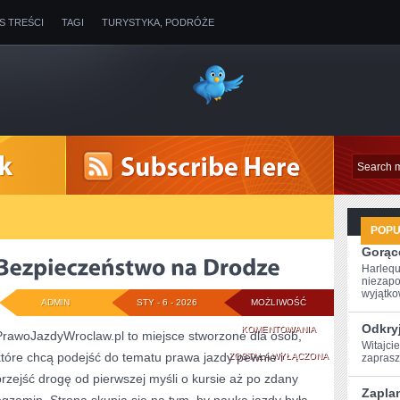
IS TREŚCI
TAGI
TURYSTYKA, PODRÓŻE
POP
Gorące
Harlequ
niezapo
wyjątkow
ADMIN
STY - 6 - 2026
MOŻLIWOŚĆ
Odkryj
BEZPIECZEŃSTWO
KOMENTOWANIA
PrawoJazdyWroclaw.pl to miejsce stworzone dla osób,
Witajcie
które chcą podejść do tematu prawa jazdy pewnie i
NA
ZOSTAŁA WYŁĄCZONA
zaprasz
przejść drogę od pierwszej myśli o kursie aż po zdany
DRODZE
Zaplan