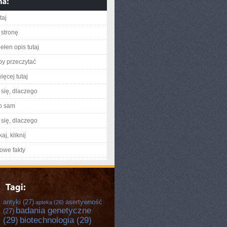
taj
stronę
ełen opis tutaj
aby przeczytać
ięcej tutaj
się, dlaczego
o sam
się, dlaczego
aj, kliknij
owe fakty
antyki
(27)
asertywność
apteka
(26)
badania genetyczne
(27)
(29)
biotechnologia
(29)