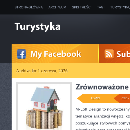
STRONA GŁÓWNA
ARCHIWUM
SPIS TREŚCI
TAGI
TURYSTYKA
Archive for 1 czerwca, 2026
ADMIN
CZE - 
M-Loft Design to nowoczesny
tematyce aranżacji wnętrz, kt
poszukujące stylowych pomys