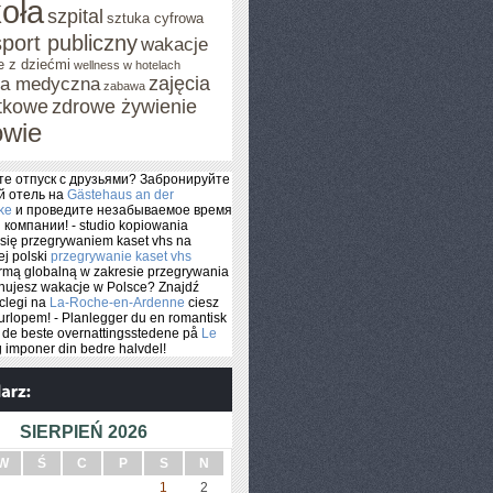
oła
szpital
sztuka cyfrowa
sport publiczny
wakacje
e z dziećmi
wellness w hotelach
zajęcia
za medyczna
zabawa
tkowe
zdrowe żywienie
owie
е отпуск с друзьями? Забронируйте
й отель на
Gästehaus an der
ke
и проведите незабываемое время
компании! - studio kopiowania
się przegrywaniem kaset vhs na
ej polski
przegrywanie kaset vhs
irmą globalną w zakresie przegrywania
anujesz wakacje w Polsce? Znajdź
clegi na
La-Roche-en-Ardenne
ciesz
urlopem! - Planlegger du en romantisk
 de beste overnattingsstedene på
Le
 imponer din bedre halvdel!
SIERPIEŃ 2026
W
Ś
C
P
S
N
1
2