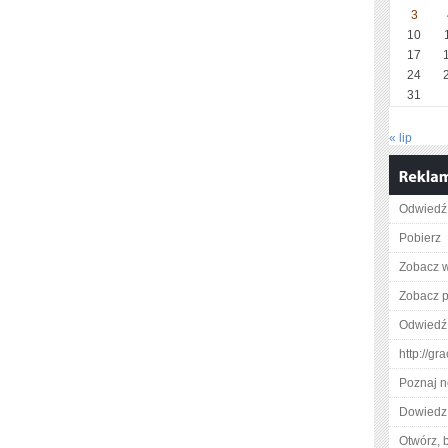
3
10
17
24
31
« lip
Odwiedź 
Pobierz
Zobacz w
Zobacz pe
Odwiedź 
http://g
Poznaj n
Dowiedz 
Otwórz, 