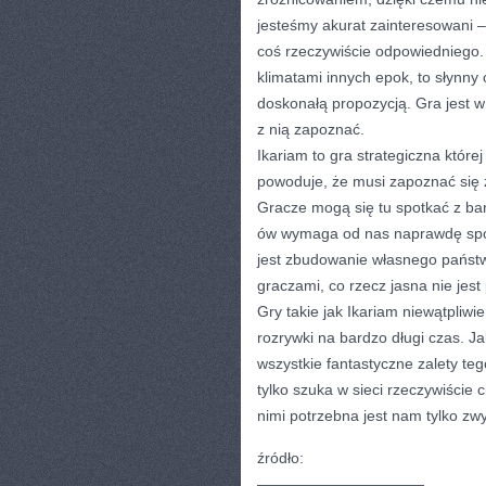
jesteśmy akurat zainteresowani 
coś rzeczywiście odpowiedniego. J
klimatami innych epok, to słynny 
doskonałą propozycją. Gra jest w 
z nią zapoznać.
Ikariam to gra strategiczna której
powoduje, że musi zapoznać się z
Gracze mogą się tu spotkać z ba
ów wymaga od nas naprawdę sp
jest zbudowanie własnego państw
graczami, co rzecz jasna nie jest 
Gry takie jak Ikariam niewątpliw
rozrywki na bardzo długi czas. Ja
wszystkie fantastyczne zalety teg
tylko szuka w sieci rzeczywiście 
nimi potrzebna jest nam tylko zw
źródło:
———————————