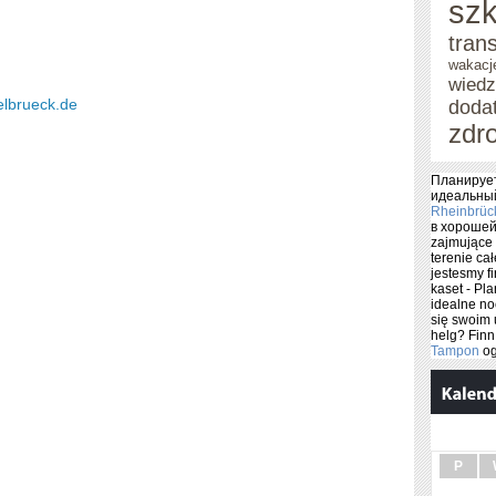
szk
tran
wakacj
wied
elbrueck.de
doda
zdr
Планирует
идеальны
Rheinbrüc
в хорошей 
zajmujące 
terenie cał
jestesmy f
kaset - Pl
idealne no
się swoim 
helg? Finn
Tampon
og
P