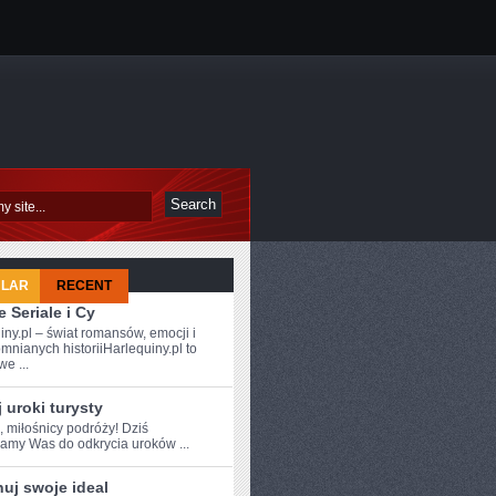
ULAR
RECENT
 Seriale i Cy
iny.pl – świat romansów, emocji i
mnianych historiiHarlequiny.pl to
e ...
 uroki turysty
, miłośnicy podróży!⁤ Dziś
amy Was do odkrycia uroków ...
uj swoje ideal