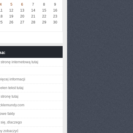
4
5
6
7
8
9
11
12
13
14
15
16
18
19
20
21
22
23
25
26
27
28
29
30
stronę internetową tutaj
ięcej informacji
łen tekst tutaj
stronę tutaj
racklemundy.com
owe fakty
się, dlaczego
by zobaczyć