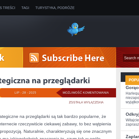
IS TREŚCI
TAGI
TURYSTYKA, PODRÓŻE
POP
Gorące
IKARIAM
LIP - 28 - 2025
MOŻLIWOŚĆ KOMENTOWANIA
Harlequ
niezapo
–
wyjątkow
ZOSTAŁA WYŁĄCZONA
GRA
Odkryj
rategiczne na przeglądarki są tak bardzo popularne, że
Witajcie
STRATEGICZNA
 internecie rzeczywiście ciekawej zabawy, to bez wątpienia
zaprasz
NA
propozycją. Naturalnie, charakteryzują się one znacznym
Zaplan
e ma jakiegokolwiek znaczenia to, czym tak w ogóle
PRZEGLĄDARKI