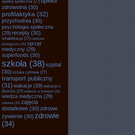
opieka
opieka społeczna
(27)
zdrowotna
(30)
profilaktyka
(32)
przychodnia
(30)
psychologia społeczna
recepty
(30)
(29)
rehabilitacja
(27)
rolnictwo
sprzęt
ekologiczne
(26)
medyczny
(29)
superfoods
(30)
szkoła
(38)
szpital
(30)
sztuka cyfrowa
(27)
transport publiczny
(31)
wakacje
(29)
wakacje z
dziećmi
(27)
wellness w hotelach
(26)
wiedza medyczna
(29)
zajęcia
zabawa
(26)
dodatkowe
(30)
zdrowe
zdrowie
żywienie
(30)
(34)