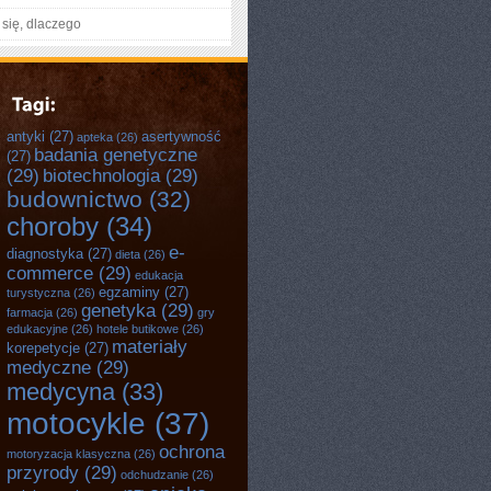
się, dlaczego
antyki
(27)
asertywność
apteka
(26)
badania genetyczne
(27)
(29)
biotechnologia
(29)
budownictwo
(32)
choroby
(34)
e-
diagnostyka
(27)
dieta
(26)
commerce
(29)
edukacja
egzaminy
(27)
turystyczna
(26)
genetyka
(29)
farmacja
(26)
gry
edukacyjne
(26)
hotele butikowe
(26)
materiały
korepetycje
(27)
medyczne
(29)
medycyna
(33)
motocykle
(37)
ochrona
motoryzacja klasyczna
(26)
przyrody
(29)
odchudzanie
(26)