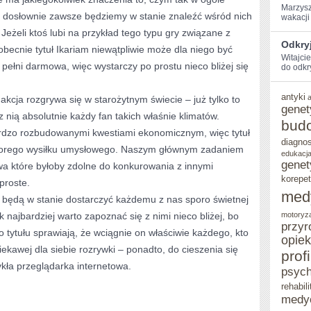
Marzysz
– dosłownie zawsze będziemy w stanie znaleźć wśród nich
wakacji 
eżeli ktoś lubi na przykład tego typu gry związane z
Odkryj
obecnie tytuł Ikariam niewątpliwie może dla niego być
Witajci
pełni darmowa, więc wystarczy po prostu nieco bliżej się
do ‌odkr
antyki
 akcja rozgrywa się w starożytnym świecie – już tylko to
genet
 nią absolutnie każdy fan takich właśnie klimatów.
bud
rdzo rozbudowanymi kwestiami ekonomicznym, więc tytuł
diagno
orego wysiłku umysłowego. Naszym głównym zadaniem
edukacja
genet
a które byłoby zdolne do konkurowania z innymi
korepet
proste.
med
ie będą w stanie dostarczyć każdemu z nas sporo świetnej
k najbardziej warto zapoznać się z nimi nieco bliżej, bo
motoryz
przyr
o tytułu sprawiają, że wciągnie on właściwie każdego, kto
opie
ciekawej dla siebie rozrywki – ponadto, do cieszenia się
prof
ykła przeglądarka internetowa.
psych
rehabili
medy