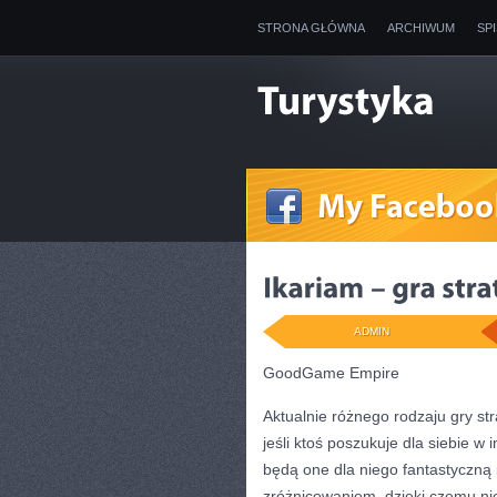
STRONA GŁÓWNA
ARCHIWUM
SP
ADMIN
GoodGame Empire
Aktualnie różnego rodzaju gry st
jeśli ktoś poszukuje dla siebie w
będą one dla niego fantastyczną 
zróżnicowaniem, dzięki czemu ni