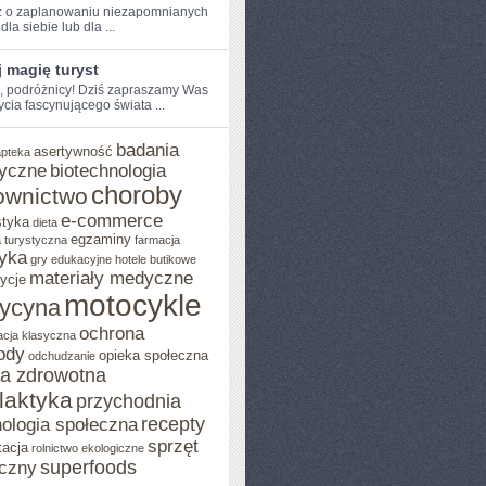
 o ‍zaplanowaniu⁢ niezapomnianych
dla siebie lub dla⁣ ...
 magię turyst
e, podróżnicy!​ Dziś zapraszamy Was
ycia fascynującego świata​ ...
badania
asertywność
apteka
yczne
biotechnologia
choroby
ownictwo
e-commerce
styka
dieta
egzaminy
 turystyczna
farmacja
yka
gry edukacyjne
hotele butikowe
materiały medyczne
ycje
motocykle
ycyna
ochrona
acja klasyczna
ody
opieka społeczna
odchudzanie
ka zdrowotna
ilaktyka
przychodnia
recepty
ologia społeczna
sprzęt
tacja
rolnictwo ekologiczne
superfoods
czny