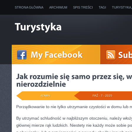
STRONA GŁÓWNA
ARCHIWUM
SPIS TREŚCI
TAGI
TURYSTYKA
ADMIN
PAŹ - 7 - 2025
Porządkowanie to nie tylko utrzymanie czystości w domu lub 
By utrzymać schludność w najbliższym otoczeniu, należy włoż
głównej mierze rąk ludzkich. Niestety nie każdy może sobie po