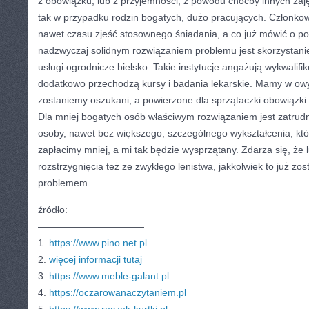
z obowiązku, lub z przyjemności, z powodu choćby innych zajęć
tak w przypadku rodzin bogatych, dużo pracujących. Członkowi
nawet czasu zjeść stosownego śniadania, a co już mówić o 
nadzwyczaj solidnym rozwiązaniem problemu jest skorzystanie 
usługi ogrodnicze bielsko. Takie instytucje angażują wykwalifi
dodatkowo przechodzą kursy i badania lekarskie. Mamy w ow
zostaniemy oszukani, a powierzone dla sprzątaczki obowiązk
Dla mniej bogatych osób właściwym rozwiązaniem jest zatrudn
osoby, nawet bez większego, szczególnego wykształcenia, któ
zapłacimy mniej, a mi tak będzie wysprzątany. Zdarza się, że l
rozstrzygnięcia też ze zwykłego lenistwa, jakkolwiek to już zos
problemem.
źródło:
———————————
1.
https://www.pino.net.pl
2.
więcej informacji tutaj
3.
https://www.meble-galant.pl
4.
https://oczarowanaczytaniem.pl