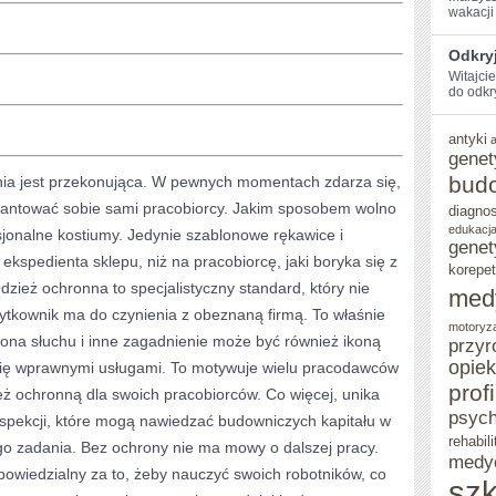
wakacji 
Odkryj
Witajci
do ‌odkr
antyki
genet
bud
nia jest przekonująca. W pewnych momentach zdarza się,
antować sobie sami pracobiorcy. Jakim sposobem wolno
diagno
edukacja
sjonalne kostiumy. Jedynie szablonowe rękawice i
genet
 ekspedienta sklepu, niż na pracobiorcę, jaki boryka się z
korepet
ież ochronna to specjalistyczny standard, który nie
med
użytkownik ma do czynienia z obeznaną firmą. To właśnie
motoryz
rona słuchu i inne zagadnienie może być również ikoną
przyr
opie
 się wprawnymi usługami. To motywuje wielu pracodawców
prof
eż ochronną dla swoich pracobiorców. Co więcej, unika
psych
inspekcji, które mogą nawiedzać budowniczych kapitału w
rehabili
o zadania. Bez ochrony nie ma mowy o dalszej pracy.
medy
dpowiedzialny za to, żeby nauczyć swoich robotników, co
szk