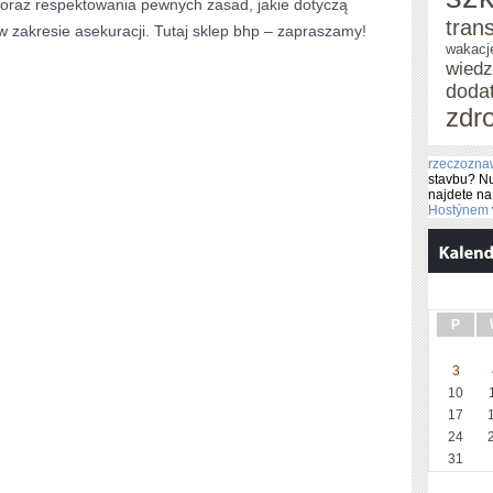
oraz respektowania pewnych zasad, jakie dotyczą
tran
w zakresie asekuracji. Tutaj sklep bhp – zapraszamy!
wakacj
wied
doda
zdr
rzeczozn
stavbu? N
najdete n
Hostýnem
P
3
10
17
24
31