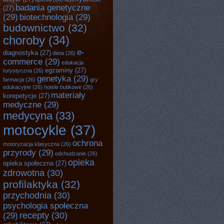
badania genetyczne
(27)
(29)
biotechnologia
(29)
budownictwo
(32)
choroby
(34)
e-
diagnostyka
(27)
dieta
(26)
commerce
(29)
edukacja
egzaminy
(27)
turystyczna
(26)
genetyka
(29)
farmacja
(26)
gry
edukacyjne
(26)
hotele butikowe
(26)
materiały
korepetycje
(27)
medyczne
(29)
medycyna
(33)
motocykle
(37)
ochrona
motoryzacja klasyczna
(26)
przyrody
(29)
odchudzanie
(26)
opieka
opieka społeczna
(27)
zdrowotna
(30)
profilaktyka
(32)
przychodnia
(30)
psychologia społeczna
recepty
(30)
(29)