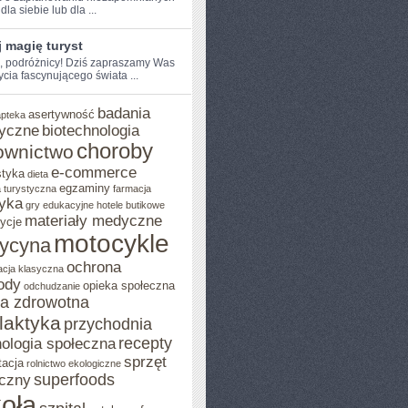
dla siebie lub dla⁣ ...
 magię turyst
e, podróżnicy!​ Dziś zapraszamy Was
ycia fascynującego świata​ ...
badania
asertywność
apteka
yczne
biotechnologia
choroby
ownictwo
e-commerce
styka
dieta
egzaminy
 turystyczna
farmacja
yka
gry edukacyjne
hotele butikowe
materiały medyczne
ycje
motocykle
ycyna
ochrona
acja klasyczna
ody
opieka społeczna
odchudzanie
ka zdrowotna
ilaktyka
przychodnia
recepty
ologia społeczna
sprzęt
tacja
rolnictwo ekologiczne
superfoods
czny
oła