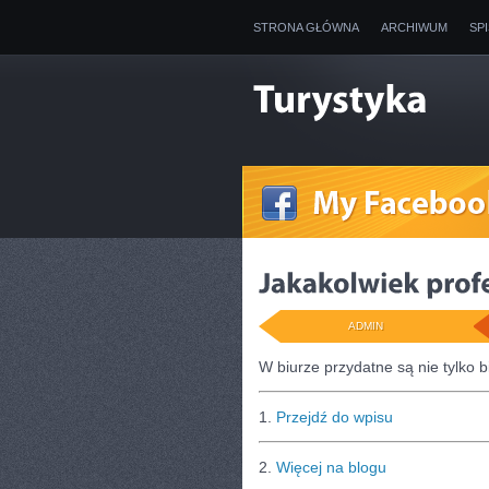
STRONA GŁÓWNA
ARCHIWUM
SP
ADMIN
W biurze przydatne są nie tylko b
1.
Przejdź do wpisu
2.
Więcej na blogu