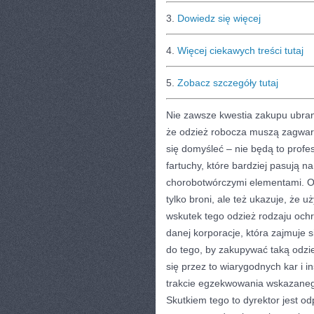
3.
Dowiedz się więcej
4.
Więcej ciekawych treści tutaj
5.
Zobacz szczegóły tutaj
Nie zawsze kwestia zakupu ubra
że odzież robocza muszą zagwar
się domyśleć – nie będą to profe
fartuchy, które bardziej pasują na
chorobotwórczymi elementami. Odz
tylko broni, ale też ukazuje, że 
wskutek tego odzież rodzaju och
danej korporacje, która zajmuje
do tego, by zakupywać taką odzi
się przez to wiarygodnych kar i 
trakcie egzekwowania wskazaneg
Skutkiem tego to dyrektor jest o