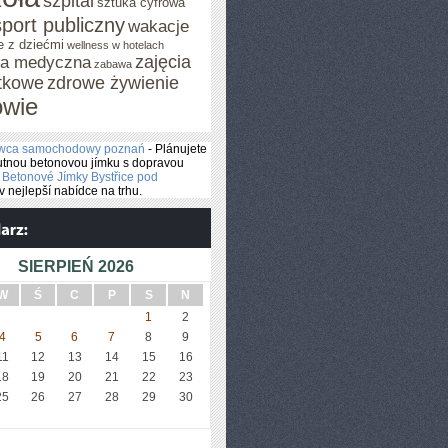
szpital
sztuka cyfrowa
sport publiczny
wakacje
e z dziećmi
wellness w hotelach
zajęcia
za medyczna
zabawa
tkowe
zdrowe żywienie
owie
awca samochodowy poznań
- Plánujete
utnou betonovou jímku s dopravou
a
Betonové Jímky Bystřice pod
v nejlepší nabídce na trhu.
SIERPIEŃ 2026
W
Ś
C
P
S
N
1
2
4
5
6
7
8
9
11
12
13
14
15
16
18
19
20
21
22
23
25
26
27
28
29
30