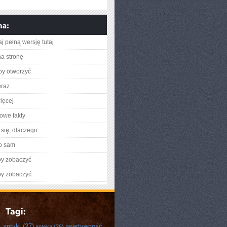
j pełną wersję tutaj
na stronę
aby otworzyć
eraz
ięcej
owe fakty
się, dlaczego
o sam
by zobaczyć
by zobaczyć
antyki
(27)
asertywność
apteka
(26)