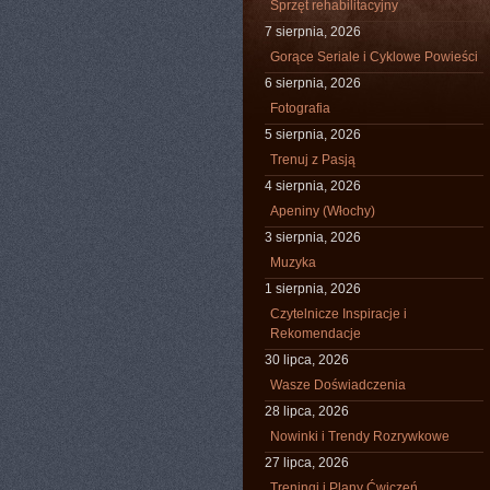
Sprzęt rehabilitacyjny
7 sierpnia, 2026
Gorące Seriale i Cyklowe Powieści
6 sierpnia, 2026
Fotografia
5 sierpnia, 2026
Trenuj z Pasją
4 sierpnia, 2026
Apeniny (Włochy)
3 sierpnia, 2026
Muzyka
1 sierpnia, 2026
Czytelnicze Inspiracje i
Rekomendacje
30 lipca, 2026
Wasze Doświadczenia
28 lipca, 2026
Nowinki i Trendy Rozrywkowe
27 lipca, 2026
Treningi i Plany Ćwiczeń