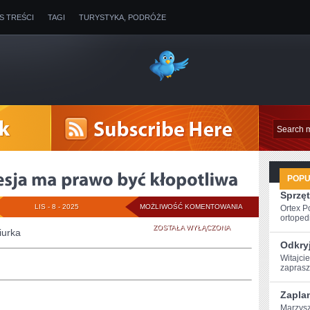
IS TREŚCI
TAGI
TURYSTYKA, PODRÓŻE
POP
Sprzęt
JAKAKOLWIEK
LIS - 8 - 2025
MOŻLIWOŚĆ KOMENTOWANIA
Ortex P
ortopedi
PROFESJA
ZOSTAŁA WYŁĄCZONA
iurka
Odkryj
MA
Witajcie
zaprasz
PRAWO
BYĆ
Zaplan
Marzysz
KŁOPOTLIWA