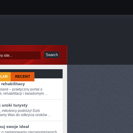
ULAR
RECENT
 rehabilitacy
oland – praktyczny portal o
i, rehabilitacji i świadomym ...
 uroki turysty
, miłośnicy podróży!⁤ Dziś
amy Was do odkrycia uroków ...
uj swoje ideal
 o ‍zaplanowaniu⁢ niezapomnianych