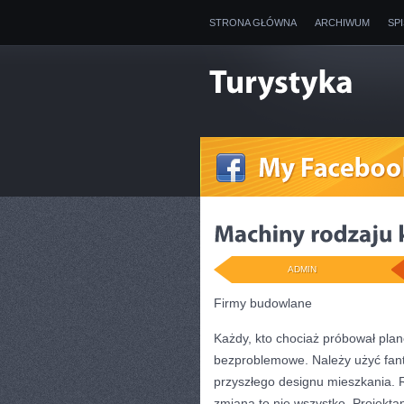
STRONA GŁÓWNA
ARCHIWUM
SP
ADMIN
Firmy budowlane
Każdy, kto chociaż próbował pla
bezproblemowe. Należy użyć fanta
przyszłego designu mieszkania. 
zmiana to nie wszystko. Projekt