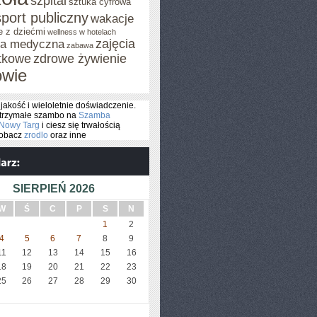
szpital
sztuka cyfrowa
sport publiczny
wakacje
e z dziećmi
wellness w hotelach
zajęcia
za medyczna
zabawa
tkowe
zdrowe żywienie
owie
jakość i wieloletnie doświadczenie.
rzymałe szambo na
Szamba
Nowy Targ
i ciesz się trwałością
zobacz
zrodlo
oraz inne
SIERPIEŃ 2026
W
Ś
C
P
S
N
1
2
4
5
6
7
8
9
11
12
13
14
15
16
18
19
20
21
22
23
25
26
27
28
29
30