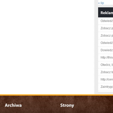
« lip
Odwiedź 
Zobacz pe
Zobacz p
Odwiedź 
Dowiedz 
http://th
Otwórz, 
Zobacz t
http://ce
Zaintry