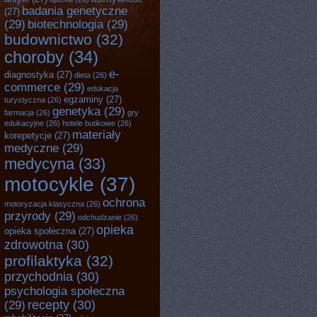
badania genetyczne
(27)
(29)
biotechnologia
(29)
budownictwo
(32)
choroby
(34)
e-
diagnostyka
(27)
dieta
(26)
commerce
(29)
edukacja
egzaminy
(27)
turystyczna
(26)
genetyka
(29)
farmacja
(26)
gry
edukacyjne
(26)
hotele butikowe
(26)
materiały
korepetycje
(27)
medyczne
(29)
medycyna
(33)
motocykle
(37)
ochrona
motoryzacja klasyczna
(26)
przyrody
(29)
odchudzanie
(26)
opieka
opieka społeczna
(27)
zdrowotna
(30)
profilaktyka
(32)
przychodnia
(30)
psychologia społeczna
recepty
(30)
(29)