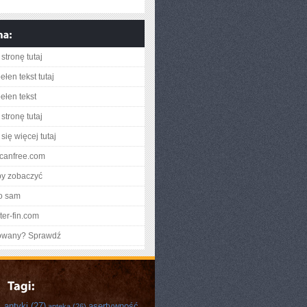
stronę tutaj
łen tekst tutaj
ełen tekst
stronę tutaj
się więcej tutaj
iscanfree.com
by zobaczyć
o sam
nter-fin.com
gowany? Sprawdź
antyki
(27)
asertywność
apteka
(26)