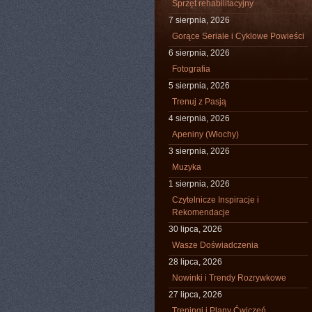
Sprzęt rehabilitacyjny
7 sierpnia, 2026
Gorące Seriale i Cyklowe Powieści
6 sierpnia, 2026
Fotografia
5 sierpnia, 2026
Trenuj z Pasją
4 sierpnia, 2026
Apeniny (Włochy)
3 sierpnia, 2026
Muzyka
1 sierpnia, 2026
Czytelnicze Inspiracje i
Rekomendacje
30 lipca, 2026
Wasze Doświadczenia
28 lipca, 2026
Nowinki i Trendy Rozrywkowe
27 lipca, 2026
Treningi i Plany Ćwiczeń