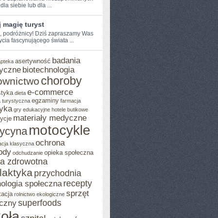
dla siebie lub dla⁣ ...
 magię turyst
e, podróżnicy!​ Dziś zapraszamy Was
ycia fascynującego świata​ ...
badania
asertywność
apteka
yczne
biotechnologia
choroby
ownictwo
e-commerce
styka
dieta
egzaminy
 turystyczna
farmacja
yka
gry edukacyjne
hotele butikowe
materiały medyczne
ycje
motocykle
ycyna
ochrona
acja klasyczna
ody
opieka społeczna
odchudzanie
ka zdrowotna
ilaktyka
przychodnia
recepty
ologia społeczna
sprzęt
tacja
rolnictwo ekologiczne
superfoods
czny
oła