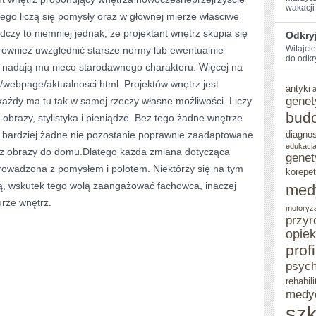
wakacji 
iego liczą się pomysły oraz w głównej mierze właściwe
czy to niemniej jednak, że projektant wnętrz skupia się
Odkryj
Witajci
również uwzględnić starsze normy lub ewentualnie
do ‌odkr
 i nadają mu nieco starodawnego charakteru. Więcej na
/webpage/aktualnosci.html. Projektów wnętrz jest
antyki
genet
 każdy ma tu tak w samej rzeczy własne możliwości. Liczy
bud
brazy, stylistyka i pieniądze. Bez tego żadne wnętrze
ym bardziej żadne nie pozostanie poprawnie zaadaptowane
diagno
edukacja
z obrazy do domu.Dlatego każda zmiana dotycząca
genet
prowadzona z pomysłem i polotem. Niektórzy się na tym
korepet
ją, wskutek tego wolą zaangażować fachowca, inaczej
med
urze wnętrz.
motoryz
przyr
opie
prof
psych
rehabili
medy
szk