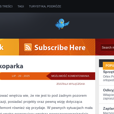
IS TREŚCI
TAGI
TURYSTYKA, PODRÓŻE
POP
Sprzęt
MACHINY
LIP - 20 - 2025
MOŻLIWOŚĆ KOMENTOWANIA
Ortex P
ortopedi
RODZAJU
ZOSTAŁA WYŁĄCZONA
Odkryj
KOPARKA
Witajcie
nować wnętrza wie, że nie jest to pod żadnym pozorem
zaprasz
zji, posiadać projekty oraz pewną wizję dotycząca
Remont również się przydaje. W pewnych sytuacjach mała
Zaplan
Marzysz
ant wnętrz proponujący wnętrza nowoczesneprzejrzyście