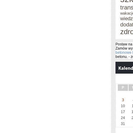
tran
wakacj
wied
doda
zdr
Postaw na 
Zamów wyt
betonowe 
betonu. - 
P
3
10
17
24
31