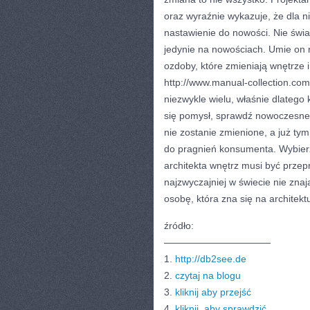
oraz wyraźnie wykazuje, że dla n
nastawienie do nowości. Nie świad
jedynie na nowościach. Umie on 
ozdoby, które zmieniają wnętrze
http://www.manual-collection.com
niezwykle wielu, właśnie dlatego
się pomysł, sprawdź nowoczesne o
nie zostanie zmienione, a już t
do pragnień konsumenta. Wybier
architekta wnętrz musi być prze
najzwyczajniej w świecie nie zna
osobę, która zna się na architekt
źródło:
———————————
1.
http://db2see.de
2.
czytaj na blogu
3.
kliknij aby przejść
4.
kliknij, aby sprawdzić