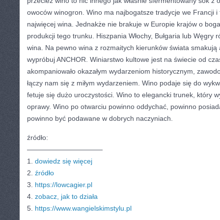
przecież wino to nic innego jak właśnie sfermentowany sok z
owoców winogron. Wino ma najbogatsze tradycje we Francji i 
najwięcej wina. Jednakże nie brakuje w Europie krajów o bogate
produkcji tego trunku. Hiszpania Włochy, Bułgaria lub Węgry 
wina. Na pewno wina z rozmaitych kierunków świata smakują a
wypróbuj ANCHOR. Winiarstwo kultowe jest na świecie od cz
akompaniowało okazałym wydarzeniom historycznym, zawodom
łączy nam się z miłym wydarzeniem. Wino podaje się do wykwint
fetuje się dużo uroczystości. Wino to elegancki trunek, który
oprawy. Wino po otwarciu powinno oddychać, powinno posiada
powinno być podawane w dobrych naczyniach.
źródło:
———————————
1.
dowiedz się więcej
2.
źródło
3.
https://lowcagier.pl
4.
zobacz, jak to działa
5.
https://www.wangielskimstylu.pl