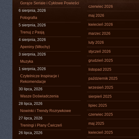
Gorące Seriale i Cyklowe Powieści
czerwiec 2026
6 sierpnia, 2026
maj 2026
Fotografia
kwiecień 2026
5 sierpnia, 2026
Trenuj z Pasją
marzec 2026
4 sierpnia, 2026
luty 2026
Apeniny (Włochy)
styczeń 2026
3 sierpnia, 2026
grudzień 2025
Muzyka
1 sierpnia, 2026
listopad 2025
Czytelnicze Inspiracje i
październik 2025
Rekomendacje
wrzesień 2025
30 lipca, 2026
Wasze Doświadczenia
sierpień 2025
28 lipca, 2026
lipiec 2025
Nowinki i Trendy Rozrywkowe
czerwiec 2025
27 lipca, 2026
maj 2025
Treningi i Plany Ćwiczeń
kwiecień 2025
26 lipca, 2026