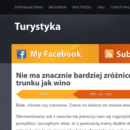
STRONA GŁÓWNA
ARCHIWUM
SPIS TREŚCI
TAGI
TURYSTYKA
ADMIN
WRZ - 18 - 2025
Białe, różowe czy czerwone. Znane na świecie od czasów da
Sfermentowany sok z owoców nie jednoczy nam się najprzytuln
pomyślimy i porządnym winie, to z pewnością mamy słodkie s