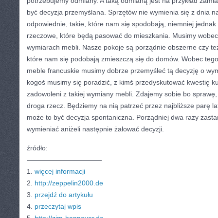
potrzebujemy odmiany. A taką odmianą jest na przykład zamia
być decyzja przemyślana. Sprzętów nie wymienia się z dnia n
odpowiednie, takie, które nam się spodobają, niemniej jednak
rzeczowe, które będą pasować do mieszkania. Musimy wobec
wymiarach mebli. Nasze pokoje są porządnie obszerne czy te
które nam się podobają zmieszczą się do domów. Wobec tego 
meble francuskie musimy dobrze przemyśleć tą decyzję o wym
kogoś musimy się poradzić, z kimś przedyskutować kwestię k
zadowoleni z takiej wymiany mebli. Zdajemy sobie bo sprawę, 
droga rzecz. Będziemy na nią patrzeć przez najbliższe parę la
może to być decyzja spontaniczna. Porządniej dwa razy zasta
wymieniać aniżeli następnie żałować decyzji.
źródło:
———————————
1.
więcej informacji
2.
http://zeppelin2000.de
3.
przejdź do artykułu
4.
przeczytaj wpis