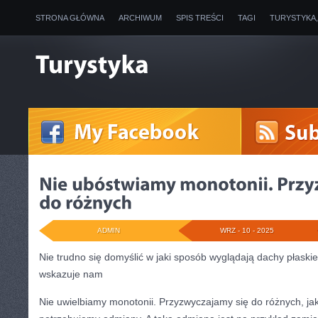
STRONA GŁÓWNA
ARCHIWUM
SPIS TREŚCI
TAGI
TURYSTYKA
ADMIN
WRZ - 10 - 2025
Nie trudno się domyślić w jaki sposób wyglądają dachy płaski
wskazuje nam
Nie uwielbiamy monotonii. Przyzwyczajamy się do różnych, ja