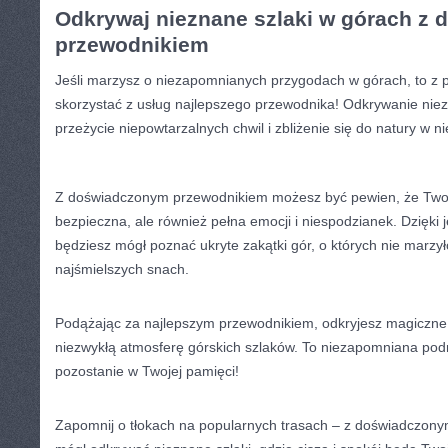
Odkrywaj nieznane szlaki w górach ​z
przewodnikiem
Jeśli marzysz o niezapomnianych przygodach w górach, to z‌
skorzystać z usług najlepszego przewodnika!⁢ Odkrywanie ni
przeżycie niepowtarzalnych chwil i zbliżenie się⁢ do ⁣natury w‌ n
Z doświadczonym przewodnikiem możesz być pewien, że Twoja
bezpieczna, ale również ‍pełna ⁣emocji i niespodzianek.⁢ Dzięki
będziesz ‌mógł poznać ukryte zakątki gór, o których nie marzył
najśmielszych snach.
Podążając za najlepszym przewodnikiem, odkryjesz magiczne wi
niezwykłą atmosferę górskich‌ szlaków. To ⁢niezapomniana podr
pozostanie w Twojej pamięci!
Zapomnij o​ tłokach na popularnych trasach – ‍z doświadczo