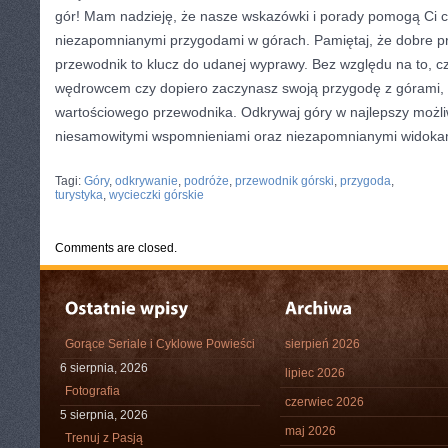
gór! Mam nadzieję, że⁣ nasze wskazówki i ‌porady pomogą Ci c
‌niezapomnianymi przygodami w górach. Pamiętaj, że dobre pr
przewodnik to klucz do ⁢udanej wyprawy. Bez względu na to, c
wędrowcem czy dopiero zaczynasz swoją przygodę z górami, z
wartościowego ⁢przewodnika. Odkrywaj‌ góry w najlepszy możliwy
niesamowitymi wspomnieniami ‍oraz⁢ niezapomnianymi widoka
CATEGORIES:
TURYSTYKA, PODRÓŻE
Tagi:
Góry
,
odkrywanie
,
podróże
,
przewodnik górski
,
przygoda
,
turystyka
,
wycieczki górskie
Comments are closed.
Gorące Seriale i Cyklowe Powieści
sierpień 2026
6 sierpnia, 2026
lipiec 2026
Fotografia
czerwiec 2026
5 sierpnia, 2026
maj 2026
Trenuj z Pasją