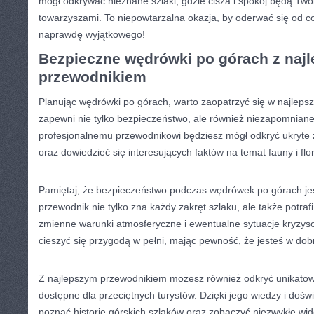
⁢mógł odkrywać nieznane szlaki, gdzie cisza i‍ spokój będą Tw
towarzyszami. To‍ niepowtarzalna‌ okazja, by oderwać się od c
naprawdę wyjątkowego!
Bezpieczne wędrówki po górach z ​naj
przewodnikiem
Planując ‌wędrówki po górach, warto ‍zaopatrzyć się w najleps
zapewni nie⁢ tylko bezpieczeństwo,⁣ ale ⁢również niezapomnian
profesjonalnemu przewodnikowi będziesz​ mógł odkryć⁣ ukryte
oraz dowiedzieć się interesujących⁢ faktów⁤ na temat ​fauny‌ i flo
Pamiętaj, że⁢ bezpieczeństwo ​podczas wędrówek po górach jes
przewodnik nie tylko zna każdy zakręt ​szlaku, ale także potr
zmienne warunki atmosferyczne ⁣i ewentualne sytuacje kryzy
cieszyć się przygodą w pełni, ⁤mając pewność, że jesteś w dob
Z‍ najlepszym przewodnikiem możesz również odkryć unikatowe 
dostępne dla przeciętnych turystów.⁣ Dzięki jego​ wiedzy i doświ
poznać historię górskich szlaków oraz zobaczyć niezwykłe wido