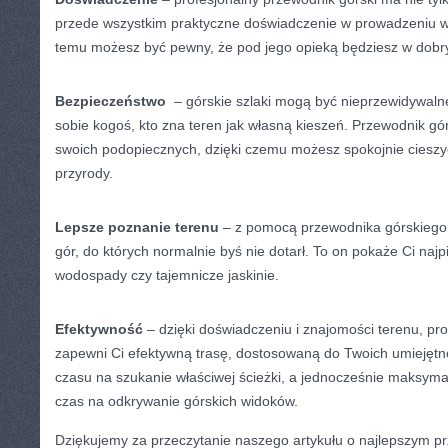
przede wszystkim praktyczne doświadczenie w prowadzeniu w
temu możesz być⁢ pewny,‌ że pod jego ⁤opieką będziesz w ⁣dobr
Bezpieczeństwo
⁤ – górskie szlaki ⁢mogą ‍być nieprzewidywaln
sobie kogoś, kto zna ‌teren jak ⁣własną kieszeń. Przewodnik gó
swoich⁢ podopiecznych, dzięki czemu ‌możesz spokojnie cieszyć
przyrody.
Lepsze poznanie terenu
– z pomocą ‌przewodnika górskiego 
gór, do których normalnie byś nie dotarł. ⁣To on pokaże Ci najp
wodospady czy tajemnicze ⁤jaskinie.
Efektywność
– dzięki doświadczeniu i znajomości terenu,⁤ pr
zapewni⁤ Ci⁢ efektywną trasę, dostosowaną do Twoich umiejętno
czasu ‍na szukanie właściwej ścieżki, a jednocześnie maksymal
czas na ‌odkrywanie górskich widoków.
Dziękujemy za przeczytanie‍ naszego artykułu o ⁣najlepszym 