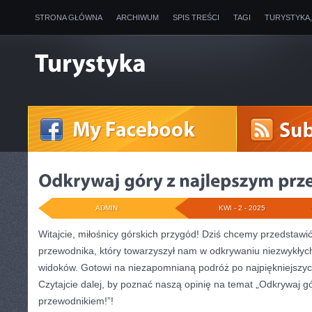
STRONA GŁÓWNA
ARCHIWUM
SPIS TREŚCI
TAGI
TURYSTYKA
ADMIN
KWI - 2 - 2025
Witajcie, miłośnicy górskich przygód! Dziś chcemy przedstawi
przewodnika,‍ który towarzyszył nam‍ w odkrywaniu niezwykłyc
widoków. Gotowi na niezapomnianą podróż po najpiękniejszych
Czytajcie dalej, by poznać naszą opinię na temat „Odkrywaj gó
‌przewodnikiem!”!