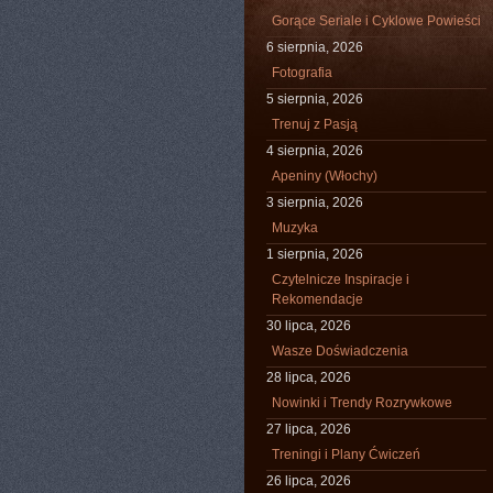
Gorące Seriale i Cyklowe Powieści
6 sierpnia, 2026
Fotografia
5 sierpnia, 2026
Trenuj z Pasją
4 sierpnia, 2026
Apeniny (Włochy)
3 sierpnia, 2026
Muzyka
1 sierpnia, 2026
Czytelnicze Inspiracje i
Rekomendacje
30 lipca, 2026
Wasze Doświadczenia
28 lipca, 2026
Nowinki i Trendy Rozrywkowe
27 lipca, 2026
Treningi i Plany Ćwiczeń
26 lipca, 2026