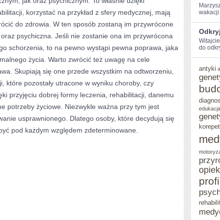
cznym, jak oraz psychicznym. To właśnie dzięki
Marzysz
ilitacji, korzystać na przykład z sfery medycznej, mają
wakacji 
WSZELKIE
ócić do zdrowia. W ten sposób zostaną im przywrócone
TYPY
Odkryj
 oraz psychiczna. Jeśli nie zostanie ona im przywrócona
Witajci
MEDYCZNE
ego schorzenia, to na pewno wystąpi pewna poprawa, jaka
do ‌odkr
JAKIE
malnego życia. Warto zwrócić też uwagę na cele
antyki
szawa. Skupiają się one przede wszystkim na odtworzeniu,
WOLNO
genet
ji, które pozostały utracone w wyniku choroby, czy
bud
ki przyjęciu dobrej formy leczenia, rehabilitacji, danemu
diagno
e potrzeby życiowe. Niezwykle ważna przy tym jest
edukacja
genet
wanie usprawnionego. Dlatego osoby, które decydują się
korepet
y być pod każdym względem zdeterminowane.
med
motoryz
przyr
opie
prof
psych
rehabili
medy