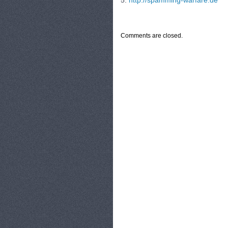
5.
http://spamming-warfare.de
CATEGORIES:
TURYSTYKA, PODRÓŻE
Comments are closed.