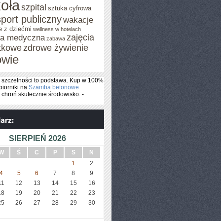
oła
szpital
sztuka cyfrowa
sport publiczny
wakacje
e z dziećmi
wellness w hotelach
zajęcia
za medyczna
zabawa
tkowe
zdrowe żywienie
owie
 szczelności to podstawa. Kup w 100%
biorniki na
Szamba betonowe
 chroń skutecznie środowisko. -
SIERPIEŃ 2026
W
Ś
C
P
S
N
1
2
4
5
6
7
8
9
11
12
13
14
15
16
18
19
20
21
22
23
25
26
27
28
29
30