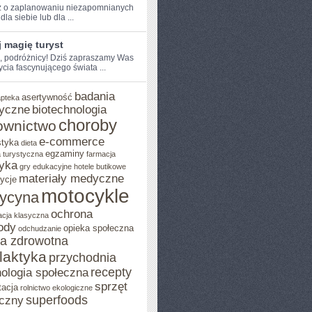
 o ‍zaplanowaniu⁢ niezapomnianych
dla siebie lub dla⁣ ...
 magię turyst
e, podróżnicy!​ Dziś zapraszamy Was
ycia fascynującego świata​ ...
badania
asertywność
apteka
yczne
biotechnologia
choroby
ownictwo
e-commerce
styka
dieta
egzaminy
 turystyczna
farmacja
yka
gry edukacyjne
hotele butikowe
materiały medyczne
ycje
motocykle
ycyna
ochrona
acja klasyczna
ody
opieka społeczna
odchudzanie
ka zdrowotna
ilaktyka
przychodnia
recepty
ologia społeczna
sprzęt
tacja
rolnictwo ekologiczne
superfoods
czny