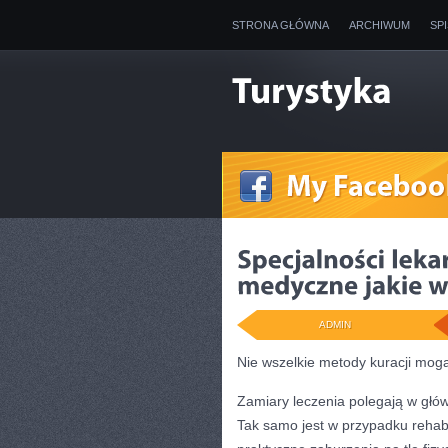
STRONA GŁÓWNA
ARCHIWUM
SP
ADMIN
Nie wszelkie metody kuracji mog
Zamiary leczenia polegają w głów
Tak samo jest w przypadku rehabil