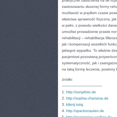
praktyczne zaburzenia na tle fizy
zastosowaniu słusznej formy rehab
możliwość w prędkim czasie powr
właściwa sprawność fizyczna, jak
w pełni, z powodu wielkości dan
umożliwi prowadzenie prawie nor
rehabilitacji – rehabilitacja War
jak i kompensacji wszelkich funkc
jakiegoś wypadku. To właśnie dzię
pacjentowi pozostaną przywrócon
systematyczność, jak i zaangażo
na taką formę leczenia, powinn
źródło:
———————————
1.
http://sonjafoto.de
2.
http://sophia-chariarse.de
3.
kliknij tutaj
4.
http://spackonauten.de