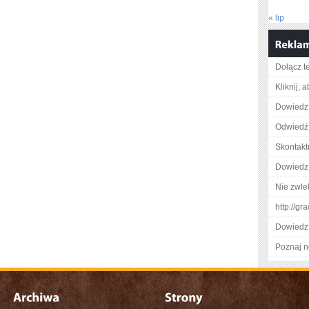
« lip
Dołącz t
Kliknij, 
Dowiedz 
Odwiedź 
Skontakt
Dowiedz 
Nie zwlek
http://g
Dowiedz 
Poznaj n