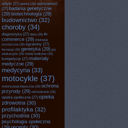
antyki
(27)
asertywność
apteka
(26)
badania genetyczne
(27)
(29)
biotechnologia
(29)
budownictwo
(32)
choroby
(34)
e-
diagnostyka
(27)
dieta
(26)
commerce
(29)
edukacja
egzaminy
(27)
turystyczna
(26)
genetyka
(29)
farmacja
(26)
gry
edukacyjne
(26)
hotele butikowe
(26)
materiały
korepetycje
(27)
medyczne
(29)
medycyna
(33)
motocykle
(37)
ochrona
motoryzacja klasyczna
(26)
przyrody
(29)
odchudzanie
(26)
opieka
opieka społeczna
(27)
zdrowotna
(30)
profilaktyka
(32)
przychodnia
(30)
psychologia społeczna
recepty
(30)
(29)