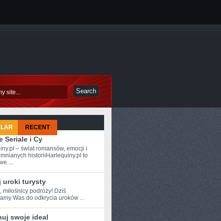
ULAR
RECENT
 Seriale i Cy
iny.pl – świat romansów, emocji i
mnianych historiiHarlequiny.pl to
e ...
 uroki turysty
, miłośnicy podróży!⁤ Dziś
amy Was do odkrycia uroków ...
uj swoje ideal