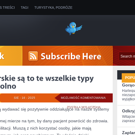
IS TREŚCI
TAGI
TURYSTYKA, PODRÓŻE
POP
Gorące
Harlequ
niezapo
SPECJALNOŚCI
SIE - 16 - 2025
MOŻLIWOŚĆ KOMENTOWANIA
wyjątkow
LEKARSKIE
ZOSTAŁA WYŁĄCZONA
ą wydawać się pozytywnie oddziałujące na nasze systemy
Odkryj
SĄ
Witajcie
nej mierze na tym, by dany pacjent powrócić do zdrowia.
zaprasz
TO
itacji. Muszą z nich korzystać osoby, jakie mają
Zaplan
TE