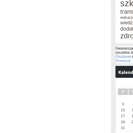
szk
tran
wakacj
wied
doda
zdr
Gwarancja
szczelne z
Olsztynek
i
Florencie
P
3
10
17
24
31