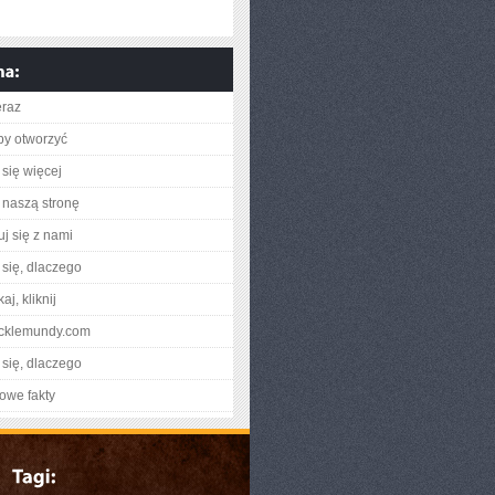
eraz
aby otworzyć
się więcej
naszą stronę
uj się z nami
się, dlaczego
aj, kliknij
racklemundy.com
się, dlaczego
owe fakty