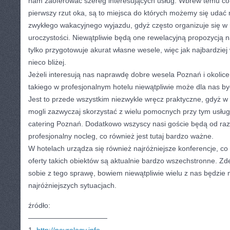
nam zaoferować szereg interesujących usług. Wbrew temu c
pierwszy rzut oka, są to miejsca do których możemy się udać 
zwykłego wakacyjnego wyjazdu, gdyż często organizuje się w 
uroczystości. Niewątpliwie będą one rewelacyjną propozycją n
tylko przygotowuje akurat własne wesele, więc jak najbardziej
nieco bliżej.
Jeżeli interesują nas naprawdę dobre wesela Poznań i okolice
takiego w profesjonalnym hotelu niewątpliwie może dla nas b
Jest to przede wszystkim niezwykle wręcz praktyczne, gdyż w
mogli zazwyczaj skorzystać z wielu pomocnych przy tym usług,
catering Poznań. Dodatkowo wszyscy nasi goście będą od raz
profesjonalny nocleg, co również jest tutaj bardzo ważne.
W hotelach urządza się również najróżniejsze konferencje, co
oferty takich obiektów są aktualnie bardzo wszechstronne. 
sobie z tego sprawę, bowiem niewątpliwie wielu z nas będzie 
najróżniejszych sytuacjach.
źródło:
———————————