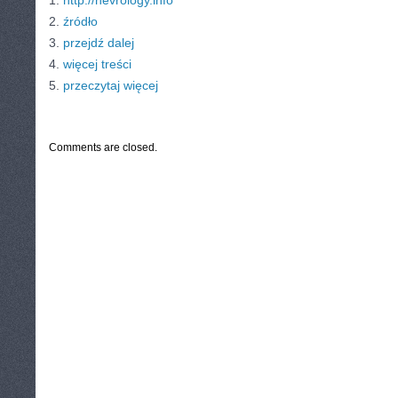
1.
http://nevrology.info
2.
źródło
3.
przejdź dalej
4.
więcej treści
5.
przeczytaj więcej
CATEGORIES:
TURYSTYKA, PODRÓŻE
Comments are closed.