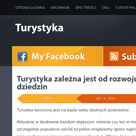
STRONA GŁÓWNA
ARCHIWUM
SPIS TREŚCI
TAGI
TURYSTYKA
ADMIN
LIP - 4 - 2025
Turystka tworzona jest na bazie wielu istotnych podmiotów
Aktualnie w dosłownie każdym większym mieście czy też w mi
szczególnie popularne wśród turystów znajdziemy sporo najróż