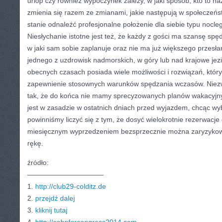
urlop czy również wypoczynek zależy, w jaki sposób, kto to na
zmienia się razem ze zmianami, jakie następują w społeczeńst
stanie odnaleźć profesjonalne położenie dla siebie typu nocle
Niesłychanie istotne jest też, że każdy z gości ma szansę spę
w jaki sam sobie zaplanuje oraz nie ma już większego przesła
jednego z uzdrowisk nadmorskich, w góry lub nad krajowe jez
obecnych czasach posiada wiele możliwości i rozwiązań, któr
zapewnienie stosownych warunków spędzania wczasów. Niezwy
tak, że do końca nie mamy sprecyzowanych planów wakacyjn
jest w zasadzie w ostatnich dniach przed wyjazdem, chcąc wyb
powinniśmy liczyć się z tym, że dosyć wielokrotnie rezerwacje
miesięcznym wyprzedzeniem bezsprzecznie można zaryzykowa
rękę.
źródło:
———————————
1.
http://club29-colditz.de
2.
przejdź dalej
3.
kliknij tutaj