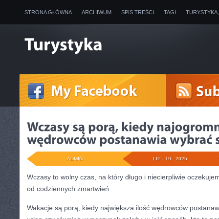
STRONA GŁÓWNA
ARCHIWUM
SPIS TREŚCI
TAGI
TURYSTYKA
ADMIN
LIP - 19 - 2025
Wczasy to wolny czas, na który długo i niecierpliwie oczeku
od codziennych zmartwień
Wakacje są porą, kiedy największa ilość wędrowców postanaw